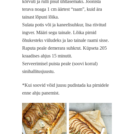
kõrvuti ja rulli pisut ühtlasemaks. Joonista
terava noaga 1 cm äärtest “raam”, kuid ära
tainast lõpuni lõika.
Sulata potis või ja kaneelisuhkur, lisa riivitud
ingver. Määri segu tainale. Lõika pirnid
õhukesteks viiludeks ja lao tainale raami sisse.
Raputa peale demerara suhkrut. Küpseta 205
kraadises ahjus 15 minutit.
Serveerimisel puista peale (soovi korral)
sinihallitusjuustu.
*Kui soovid võid juusu pudistada ka pirnidele
enne ahju panemist.