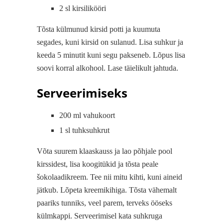
2 sl kirsilikööri
Tõsta külmunud kirsid potti ja kuumuta
segades, kuni kirsid on sulanud. Lisa suhkur ja
keeda 5 minutit kuni segu pakseneb. Lõpus lisa
soovi korral alkohool. Lase täielikult jahtuda.
Serveerimiseks
200 ml vahukoort
1 sl tuhksuhkrut
Võta suurem klaaskauss ja lao põhjale pool
kirssidest, lisa koogitükid ja tõsta peale
šokolaadikreem. Tee nii mitu kihti, kuni aineid
jätkub. Lõpeta kreemikihiga. Tõsta vähemalt
paariks tunniks, veel parem, terveks ööseks
külmkappi. Serveerimisel kata suhkruga