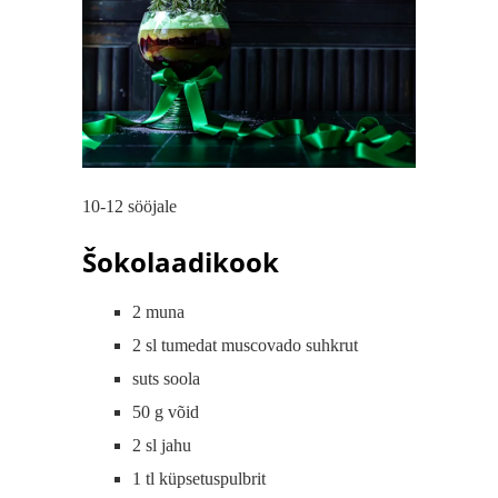
10-12 sööjale
Šokolaadikook
2 muna
2 sl tumedat muscovado suhkrut
suts soola
50 g võid
2 sl jahu
1 tl küpsetuspulbrit