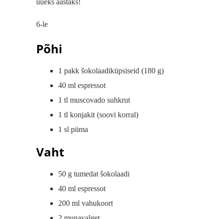
uueks aastaks!
6-le
Põhi
1 pakk šokolaadiküpsiseid (180 g)
40 ml espressot
1 tl muscovado suhkrut
1 tl konjakit (soovi korral)
1 sl piima
Vaht
50 g tumedat šokolaadi
40 ml espressot
200 ml vahukoort
2 munavalget