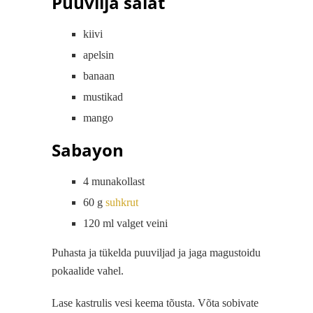
Puuvilja salat
kiivi
apelsin
banaan
mustikad
mango
Sabayon
4 munakollast
60 g
suhkrut
120 ml valget veini
Puhasta ja tükelda puuviljad ja jaga magustoidu
pokaalide vahel.
Lase kastrulis vesi keema tõusta. Võta sobivate