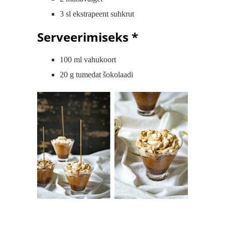
3 sl ekstrapeent suhkrut
Serveerimiseks *
100 ml vahukoort
20 g tumedat šokolaadi