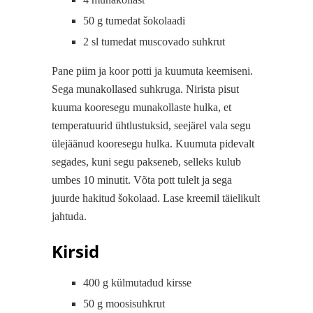
50 g tumedat šokolaadi
2 sl tumedat muscovado suhkrut
Pane piim ja koor potti ja kuumuta keemiseni.
Sega munakollased suhkruga. Nirista pisut
kuuma kooresegu munakollaste hulka, et
temperatuurid ühtlustuksid, seejärel vala segu
ülejäänud kooresegu hulka. Kuumuta pidevalt
segades, kuni segu pakseneb, selleks kulub
umbes 10 minutit. Võta pott tulelt ja sega
juurde hakitud šokolaad. Lase kreemil täielikult
jahtuda.
Kirsid
400 g külmutadud kirsse
50 g moosisuhkrut