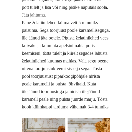
pott tulelt ja lisa või ning pisike näputäis soola.
Jäta jahtuma.
Pane želatiinilehed külma vett 5 minutiks
paisuma. Sega toorjuust poole karamelliseguga,
ülejäänud jäta ootele. Pigista želatinilehed vees
kuivaks ja kuumuta apelsinimahla potis
keemiseni, tõsta tulelt ja kiirelt segades lahusta
želatiinilehed kuumas mahlas. Vala segu peene
nirena toorjuustukreemi sisse ja sega. Tõsta
pool toorjuustust piparkoogipõhjale nirista
peale karamelli ja puista jõhvikaid. Kata
ülejäänud toorjuustuga ja nirista ülejäänud
karamell peale ning puista juurde marju. Tõsta
kook külmkappi tarduma vähemalt 3-4 tunniks.