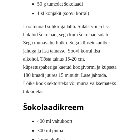
50 g tumedat šokolaadi
1 sl konjakit (soovi korral)
Löö munad suhkruga lahti. Sulata või ja lisa
hakitud šokolaad, sega kuni šokolaad sulab.
Sega munavahu hulka. Sega küpsetuspulber
jahuga ja lisa tainasse. Soovi korral lisa
alkohol. Tõsta tainas 15-20 cm,
küpsetuspaberiga kaetud koogivormi ja küpseta
180 kraadi juures 15 minutit. Lase jahtuda.
Lõika kook sektoriteks või murra väiksemateks
tükkideks.
Šokolaadikreem
400 ml vahukoort
300 ml piima
4 munakollast