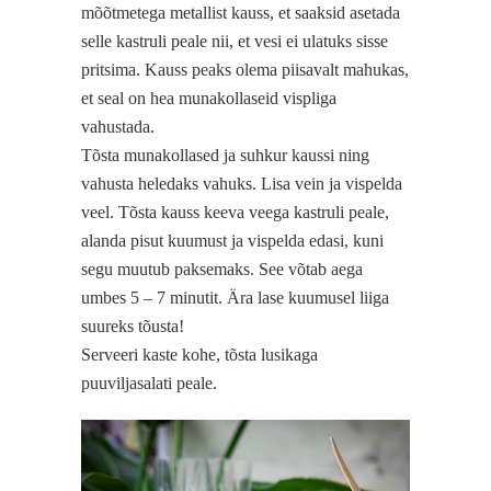
mõõtmetega metallist kauss, et saaksid asetada
selle kastruli peale nii, et vesi ei ulatuks sisse
pritsima. Kauss peaks olema piisavalt mahukas,
et seal on hea munakollaseid vispliga
vahustada.
Tõsta munakollased ja suhkur kaussi ning
vahusta heledaks vahuks. Lisa vein ja vispelda
veel. Tõsta kauss keeva veega kastruli peale,
alanda pisut kuumust ja vispelda edasi, kuni
segu muutub paksemaks. See võtab aega
umbes 5 – 7 minutit. Ära lase kuumusel liiga
suureks tõusta!
Serveeri kaste kohe, tõsta lusikaga
puuviljasalati peale.