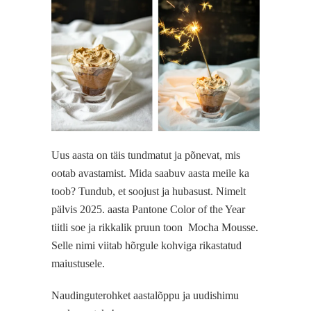
Uus aasta on täis tundmatut ja põnevat, mis
ootab avastamist. Mida saabuv aasta meile ka
toob? Tundub, et soojust ja hubasust. Nimelt
pälvis 2025. aasta Pantone Color of the Year
tiitli soe ja rikkalik pruun toon
Mocha Mousse.
Selle nimi viitab hõrgule kohviga rikastatud
maiustusele.
Naudinguterohket aastalõppu ja uudishimu