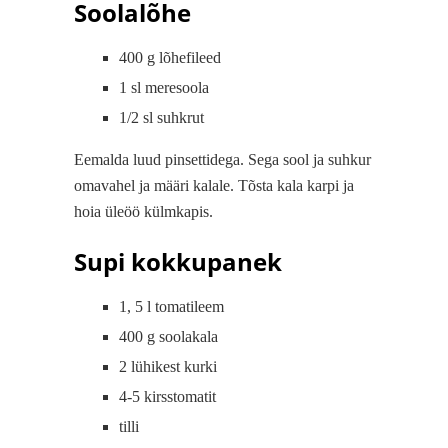
Soolalõhe
400 g lõhefileed
1 sl meresoola
1/2 sl suhkrut
Eemalda luud pinsettidega. Sega sool ja suhkur
omavahel ja määri kalale. Tõsta kala karpi ja
hoia üleöö külmkapis.
Supi kokkupanek
1, 5 l tomatileem
400 g soolakala
2 lühikest kurki
4-5 kirsstomatit
tilli