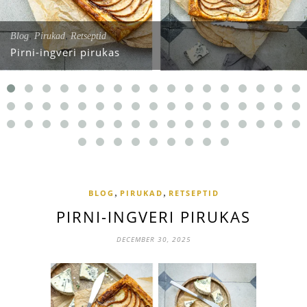
,
,
Blog
Pirukad
Retseptid
Pirni-ingveri pirukas
,
,
BLOG
PIRUKAD
RETSEPTID
PIRNI-INGVERI PIRUKAS
DECEMBER 30, 2025