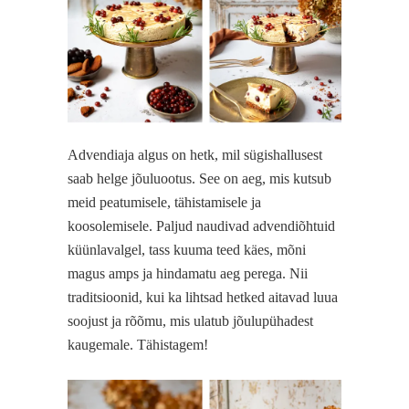
Advendiaja algus on hetk, mil sügishallusest
saab helge jõuluootus. See on aeg, mis kutsub
meid peatumisele, tähistamisele ja
koosolemisele. Paljud naudivad advendiõhtuid
küünlavalgel, tass kuuma teed käes, mõni
magus amps ja hindamatu aeg perega. Nii
traditsioonid, kui ka lihtsad hetked aitavad luua
soojust ja rõõmu, mis ulatub jõulupühadest
kaugemale. Tähistagem!