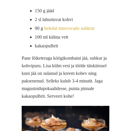
150 g jääd
2 sl lahustuvat kohvi
90 g
heledat muscovado suhkrut
100 ml külma vett
kakaopulbrit
Pane lõiketeraga köögikombaini jää, suhkur ja
kohvipuru. Lisa külm vesi ja töötle täiskiirusel
kuni jää on sulanud ja kreem kohev ning
paksenenud. Selleks kulub 3-4 minutit. Jaga
magustoidupokaalidesse, puista pinnale
kakaopulbrit. Serveeri kohe!