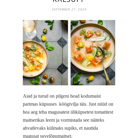
SEPTEMBER 27, 2024
Aiad ja turud on pilgeni head kodumaist
parimas küpsuses
köögivilja täis. Just nüüd on
hea aeg teha magusatest üliküpsetest tomatitest
maitserikas leem ja vormistada see näiteks
ahvatlevaks külmaks supiks, et nautida
magusat suvelõpumaitset.