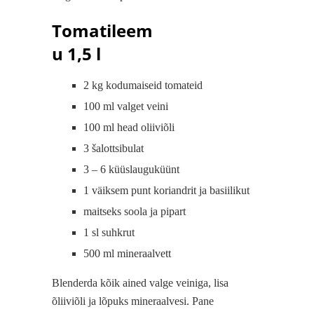
Tomatileem
u 1,5 l
2 kg kodumaiseid tomateid
100 ml valget veini
100 ml head oliiviõli
3 šalottsibulat
3 – 6 küüslauguküünt
1 väiksem punt koriandrit ja basiilikut
maitseks soola ja pipart
1 sl suhkrut
500 ml mineraalvett
Blenderda kõik ained valge veiniga, lisa
õliiviõli ja lõpuks mineraalvesi. Pane