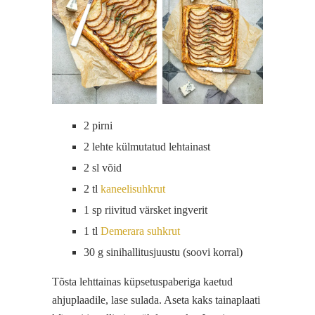
2 pirni
2 lehte külmutatud lehtainast
2 sl võid
2 tl
kaneelisuhkrut
1 sp riivitud värsket ingverit
1 tl
Demerara suhkrut
30 g sinihallitusjuustu (soovi korral)
Tõsta lehttainas küpsetuspaberiga kaetud
ahjuplaadile, lase sulada. Aseta kaks tainaplaati