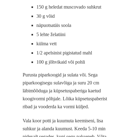
150 g heledat muscovado suhkrut
30 g võid
näpuotsatäis soola
5 lehte želatiini
külma vett
1/2 apelsinist pigistatud mahl
100 g jõhvikaid või pohli
Purusta piparkoogid ja sulata või. Sega
piparkoogisegu sulavõiga ja suru 20 cm
läbimõõduga ja küpsetuspaberiga kaetud
koogivormi põhjale. Lõika küpsetuspaberist
ribad ja vooderda ka vormi küljed.
Vala koor potti ja kuumuta keemiseni, lisa
suhkur ja alanda kuumust. Keeda 5-10 min
pidevalt segades, kuni segu pakseneb. Võta