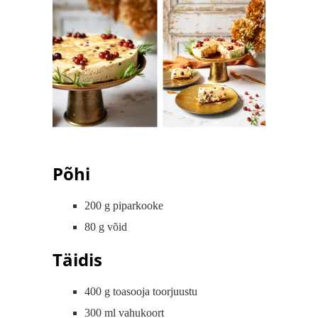
Põhi
200 g piparkooke
80 g võid
Täidis
400 g toasooja toorjuustu
300 ml vahukoort