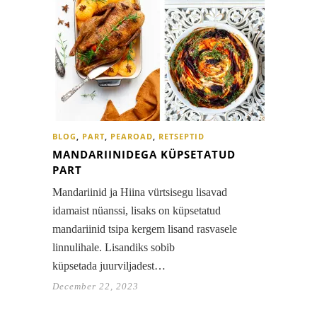
BLOG
,
PART
,
PEAROAD
,
RETSEPTID
MANDARIINIDEGA KÜPSETATUD
PART
Mandariinid ja Hiina vürtsisegu lisavad
idamaist nüanssi, lisaks on küpsetatud
mandariinid tsipa kergem lisand rasvasele
linnulihale. Lisandiks sobib
küpsetada juurviljadest…
December 22, 2023