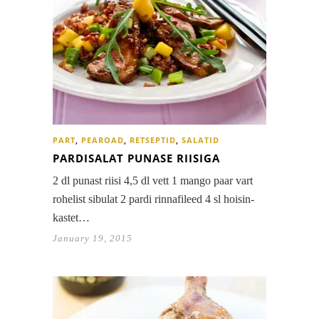
PART
,
PEAROAD
,
RETSEPTID
,
SALATID
PARDISALAT PUNASE RIISIGA
2 dl punast riisi 4,5 dl vett 1 mango paar vart
rohelist sibulat 2 pardi rinnafileed 4 sl hoisin-
kastet…
January 19, 2015