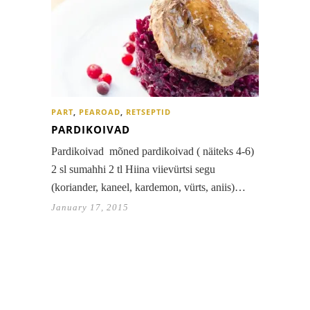
PART
,
PEAROAD
,
RETSEPTID
PARDIKOIVAD
Pardikoivad mõned pardikoivad ( näiteks 4-6)
2 sl sumahhi 2 tl Hiina viievürtsi segu
(koriander, kaneel, kardemon, vürts, aniis)…
January 17, 2015