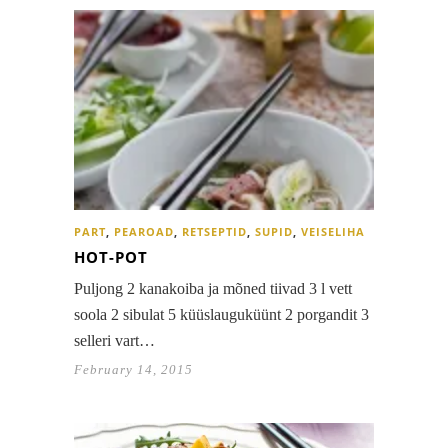
PART
,
PEAROAD
,
RETSEPTID
,
SUPID
,
VEISELIHA
HOT-POT
Puljong 2 kanakoiba ja mõned tiivad 3 l vett
soola 2 sibulat 5 küüslauguküünt 2 porgandit 3
selleri vart…
February 14, 2015