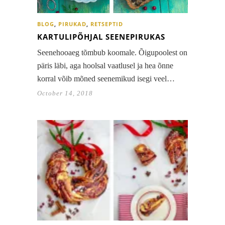
BLOG
,
PIRUKAD
,
RETSEPTID
KARTULIPÕHJAL SEENEPIRUKAS
Seenehooaeg tõmbub koomale. Õigupoolest on
päris läbi, aga hoolsal vaatlusel ja hea õnne
korral võib mõned seenemikud isegi veel…
October 14, 2018