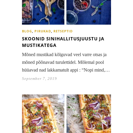
BLOG
,
PIRUKAD
,
RETSEPTID
SKOONID SINIHALLITUSJUUSTU JA
MUSTIKATEGA
Mõned mustikad kõlguvad veel varre otsas ja
mõned põõnavad turulettidel. Mõlemal pool
hüüavad nad lakkamatult appi : “Nopi mind,…
September 7, 2019