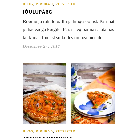
BLOG
,
PIRUKAD
,
RETSEPTID
JÕULUPÄRG
Rõõmu ja rahulolu. Ilu ja hingesoojust. Parimat
pühadeaega kõigile. Paras aeg panna saiatainas
kerkima. Tainast sõtkudes on hea meelde…
December 24, 2017
BLOG
,
PIRUKAD
,
RETSEPTID