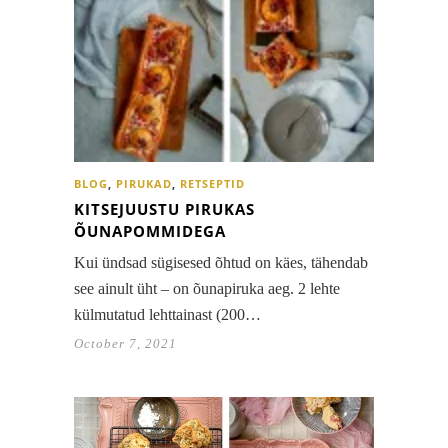
BLOG
,
PIRUKAD
,
RETSEPTID
KITSEJUUSTU PIRUKAS
ÕUNAPOMMIDEGA
Kui ündsad sügisesed õhtud on käes, tähendab
see ainult üht – on õunapiruka aeg. 2 lehte
külmutatud lehttainast (200…
October 7, 2021