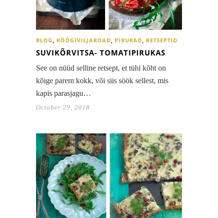
BLOG
,
KÖÖGIVILJAROAD
,
PIRUKAD
,
RETSEPTID
SUVIKÕRVITSA- TOMATIPIRUKAS
See on nüüd selline retsept, et tühi kõht on
kõige parem kokk, või siis söök sellest, mis
kapis parasjagu…
October 29, 2018