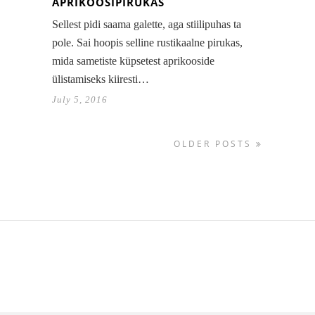
APRIKOOSIPIRUKAS
Sellest pidi saama galette, aga stiilipuhas ta
pole. Sai hoopis selline rustikaalne pirukas,
mida sametiste küpsetest aprikooside
ülistamiseks kiiresti…
July 5, 2016
OLDER POSTS