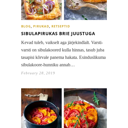
BLOG
,
PIRUKAD
,
RETSEPTID
SIBULAPIRUKAS BRIE JUUSTUGA
Kevad tuleb, vaikselt aga järjekindlalt. Varsti-
varsti on sibulakoored kulla hinnas, tasub juba
tasapisi kõrvale panema hakata. Esinduslikuma
sibulakoore-hunniku annab…
February 28, 2019