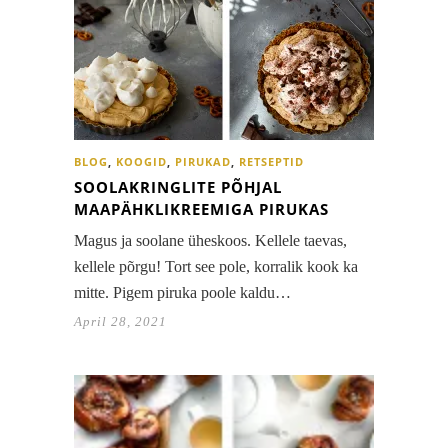
BLOG
,
KOOGID
,
PIRUKAD
,
RETSEPTID
SOOLAKRINGLITE PÕHJAL
MAAPÄHKLIKREEMIGA PIRUKAS
Magus ja soolane üheskoos. Kellele taevas,
kellele põrgu! Tort see pole, korralik kook ka
mitte. Pigem piruka poole kaldu…
April 28, 2021