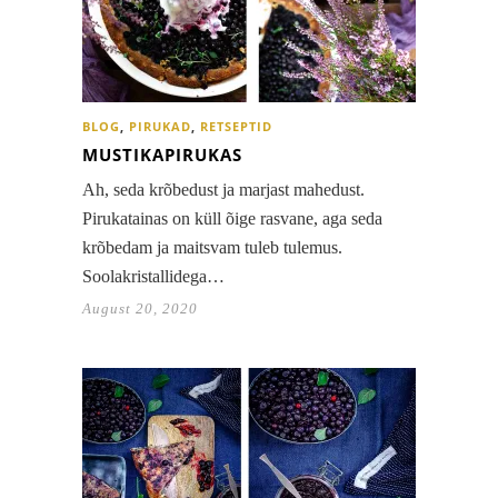
BLOG
,
PIRUKAD
,
RETSEPTID
MUSTIKAPIRUKAS
Ah, seda krõbedust ja marjast mahedust.
Pirukatainas on küll õige rasvane, aga seda
krõbedam ja maitsvam tuleb tulemus.
Soolakristallidega…
August 20, 2020