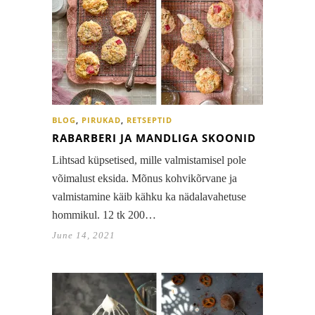
BLOG
,
PIRUKAD
,
RETSEPTID
RABARBERI JA MANDLIGA SKOONID
Lihtsad küpsetised, mille valmistamisel pole
võimalust eksida. Mõnus kohvikõrvane ja
valmistamine käib kähku ka nädalavahetuse
hommikul. 12 tk 200…
June 14, 2021