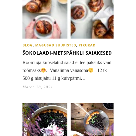
BLOG
,
MAGUSAD SUUPISTED
,
PIRUKAD
ŠOKOLAADI-METSPÄHKLI SAIAKESED
Rõõmuga küpsetatud saiad ei tee paksuks vaid
rõõmsaks
. Vanalinna vanasõna
12 tk
500 g nisujahu 11 g kuivpärmi…
March 28, 2021