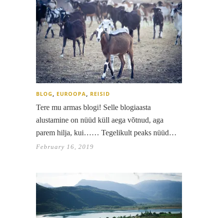
BLOG
,
EUROOPA
,
REISID
Tere mu armas blogi! Selle blogiaasta
alustamine on nüüd küll aega võtnud, aga
parem hilja, kui…… Tegelikult peaks nüüd…
February 16, 2019