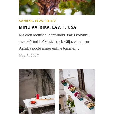
AAFRIKA
,
BLOG
,
REISID
MINU AAFRIKA. LAV. 1. OSA
Ma olen lootusetult armunud. Päris kõrvuni
sisse võetud LAV-ist. Tuleb välja, et mul on
Aafrika poole mingi eriline tõmme.…
May 7, 2017