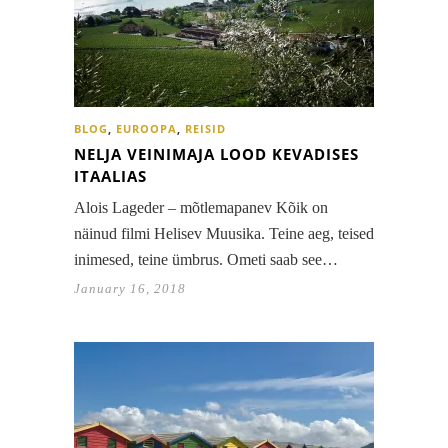
BLOG
,
EUROOPA
,
REISID
NELJA VEINIMAJA LOOD KEVADISES
ITAALIAS
Alois Lageder – mõtlemapanev Kõik on
näinud filmi Helisev Muusika. Teine aeg, teised
inimesed, teine ümbrus. Ometi saab see…
January 16, 2018