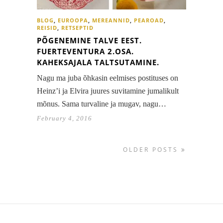
BLOG
,
EUROOPA
,
MEREANNID
,
PEAROAD
,
REISID
,
RETSEPTID
PÕGENEMINE TALVE EEST.
FUERTEVENTURA 2.OSA.
KAHEKSAJALA TALTSUTAMINE.
Nagu ma juba õhkasin eelmises postituses on
Heinz’i ja Elvira juures suvitamine jumalikult
mõnus. Sama turvaline ja mugav, nagu…
February 4, 2016
OLDER POSTS