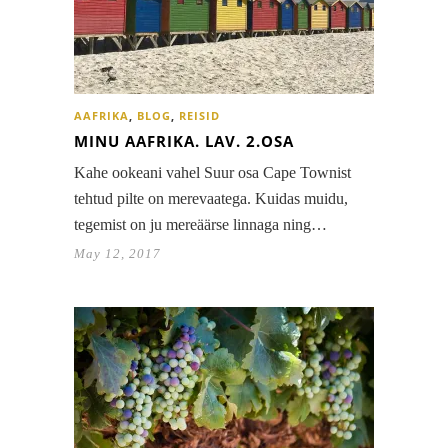
AAFRIKA
,
BLOG
,
REISID
MINU AAFRIKA. LAV. 2.OSA
Kahe ookeani vahel Suur osa Cape Townist
tehtud pilte on merevaatega. Kuidas muidu,
tegemist on ju mereäärse linnaga ning…
May 12, 2017