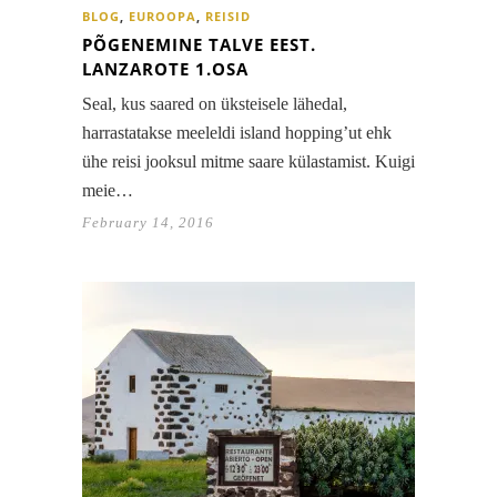
BLOG
,
EUROOPA
,
REISID
PÕGENEMINE TALVE EEST.
LANZAROTE 1.OSA
Seal, kus saared on üksteisele lähedal,
harrastatakse meeleldi island hopping’ut ehk
ühe reisi jooksul mitme saare külastamist. Kuigi
meie…
February 14, 2016