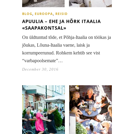
BLOG
,
EUROOPA
,
REISID
APUULIA – EHE JA HÕRK ITAALIA
«SAAPAKONTSAL»
On üldtuntud tõde, et Põhja-Itaalia on töökas ja
jõukas, Lõuna-Itaalia vaene, laisk ja
korrumpeerunud. Rohkem kehtib see vist
“varbapoolsemate”…
December 30, 2016