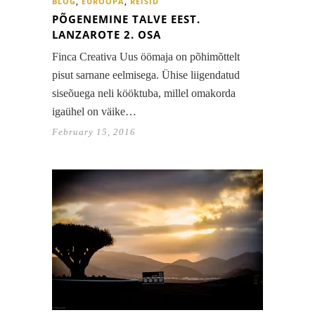
BLOG
,
EUROOPA
,
REISID
PÕGENEMINE TALVE EEST.
LANZAROTE 2. OSA
Finca Creativa Uus öömaja on põhimõttelt
pisut sarnane eelmisega. Ühise liigendatud
siseõuega neli kööktuba, millel omakorda
igaühel on väike…
February 15, 2016