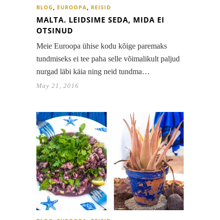
BLOG
,
EUROOPA
,
REISID
MALTA. LEIDSIME SEDA, MIDA EI
OTSINUD
Meie Euroopa ühise kodu kõige paremaks
tundmiseks ei tee paha selle võimalikult paljud
nurgad läbi käia ning neid tundma…
May 21, 2016