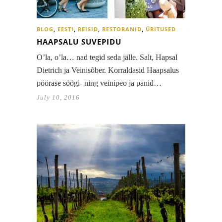
BLOG
,
EESTI
,
REISID
,
RESTORANID
,
ÜRITUSED
HAAPSALU SUVEPIDU
O’la, o’la… nad tegid seda jälle. Salt, Hapsal
Dietrich ja Veinisõber. Korraldasid Haapsalus
pöörase söögi- ning veinipeo ja panid…
July 10, 2016