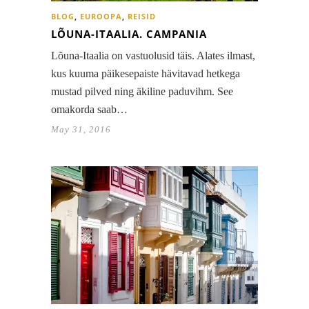
BLOG
,
EUROOPA
,
REISID
LÕUNA-ITAALIA. CAMPANIA
Lõuna-Itaalia on vastuolusid täis. Alates ilmast,
kus kuuma päikesepaiste hävitavad hetkega
mustad pilved ning äkiline paduvihm. See
omakorda saab…
May 31, 2016