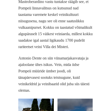
Mastroberardino vastu tuntakse räägib see, et
Pompeii linnavalitsus on kutsunud nad
taastama varemete keskel veinikultuuri
niisugusena, nagu see oli enne saatuslikku
vulkaanipurset. Kokku on taastatud võimalikult
algupäraselt 15 väikest veiniaeda, millest kokku
saadakse igal aastal ligikaudu 1700 pudelit
rariteetset veini Villa dei Misteri.
Antonio Dente on siin viinamarjakasvataja ja
ajaloolane ühes isikus. Vein, mida iidse
Pompeii müüride ümber joodi, oli
tänapäevasest sootuks teistsugune, kuid
veinikeldrid ja veinibaarid olid juba siis täiesti
olemas.