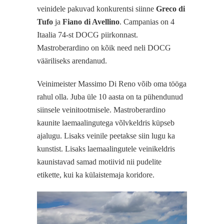
veinidele pakuvad konkurentsi siinne
Greco di
Tufo
ja
Fiano di Avellino
. Campanias on 4
Itaalia 74-st DOCG piirkonnast.
Mastroberardino on kõik need neli DOCG
vääriliseks arendanud.
Veinimeister Massimo Di Reno võib oma tööga
rahul olla. Juba üle 10 aasta on ta pühendunud
siinsele veinitootmisele. Mastroberardino
kaunite laemaalingutega võlvkeldris küpseb
ajalugu. Lisaks veinile peetakse siin lugu ka
kunstist. Lisaks laemaalingutele veinikeldris
kaunistavad samad motiivid nii pudelite
etikette, kui ka külaistemaja koridore.