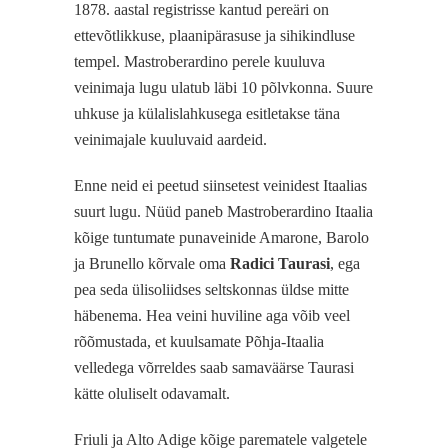
1878. aastal registrisse kantud pereäri on
ettevõtlikkuse, plaanipärasuse ja sihikindluse
tempel. Mastroberardino perele kuuluva
veinimaja lugu ulatub läbi 10 põlvkonna. Suure
uhkuse ja külalislahkusega esitletakse täna
veinimajale kuuluvaid aardeid.
Enne neid ei peetud siinsetest veinidest Itaalias
suurt lugu. Nüüd paneb Mastroberardino Itaalia
kõige tuntumate punaveinide Amarone, Barolo
ja Brunello kõrvale oma
Radici Taurasi
, ega
pea seda ülisoliidses seltskonnas üldse mitte
häbenema. Hea veini huviline aga võib veel
rõõmustada, et kuulsamate Põhja-Itaalia
velledega võrreldes saab samaväärse Taurasi
kätte oluliselt odavamalt.
Friuli ja Alto Adige kõige parematele valgetele