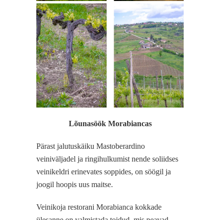
Lõunasöök Morabiancas
Pärast jalutuskäiku Mastoberardino
veiniväljadel ja ringihulkumist nende soliidses
veinikeldri erinevates soppides, on söögil ja
joogil hoopis uus maitse.
Veinikoja restorani Morabianca kokkade
ülesanne on valmistada toidud, mis peavad