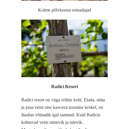
Kolme põlvkonna esinadajad
Radici Resort
Radici resort on väga eriline koht. Elada, süüa
ja juua veini otse kasvava tooraine keskel, on
Itaalias võimalik igal sammul. Kuid Radicis
kohtuvad veini minevik ja tulevik.