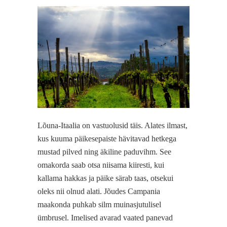
Lõuna-Itaalia on vastuolusid täis. Alates ilmast,
kus kuuma päikesepaiste hävitavad hetkega
mustad pilved ning äkiline paduvihm. See
omakorda saab otsa niisama kiiresti, kui
kallama hakkas ja päike särab taas, otsekui
oleks nii olnud alati. Jõudes Campania
maakonda puhkab silm muinasjutulisel
ümbrusel. Imelised avarad vaated panevad