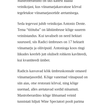
Mastroberardino on üks kahest Itaalia
veinikojast, kus viinamarjakasvatuse kõrval
tegeletakse viinamarjasortide aretamisega.
Seda tegevust juhib veinikojas Antonio Dente.
Tema “töötuba” on lähiümbruse kõige suurem
veiniistandus. Kui tavaliselt on need hektari
suurused, siis Radici ümbruses on 17 hektarit
viinamarju ja oliivipuid. Antonioga koos ringi
liikudes keerleb jutt oluliselt rohkem kavliteedi,
kui kvantiteedi ümber.
Radicis kasvavad kõik ümbruskonnale omased
viinamarjasordid. Kõige vanemad viinapuud on
siin aias, otse restorani kõrval, ning kõige
uuemad, alles aretatavad sordid niisamuti.
Mastroberardino kõige lihtsamad veinid
tunnistati hiljuti Wine Spectatori poolt parima