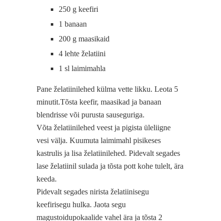
250 g keefiri
1 banaan
200 g maasikaid
4 lehte želatiini
1 sl laimimahla
Pane želatiinilehed külma vette likku. Leota 5
minutit.Tõsta keefir, maasikad ja banaan
blendrisse või purusta sauseguriga.
Võta želatiinilehed veest ja pigista üleliigne
vesi välja. Kuumuta laimimahl pisikeses
kastrulis ja lisa želatiinilehed. Pidevalt segades
lase želatiinil sulada ja tõsta pott kohe tulelt, ära
keeda.
Pidevalt segades nirista želatiinisegu
keefirisegu hulka. Jaota segu
magustoidupokaalide vahel ära ja tõsta 2