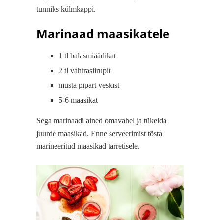
tunniks külmkappi.
Marinaad maasikatele
1 tl balasmiäädikat
2 tl vahtrasiirupit
musta pipart veskist
5-6 maasikat
Sega marinaadi ained omavahel ja tükelda
juurde maasikad. Enne serveerimist tõsta
marineeritud maasikad tarretisele.