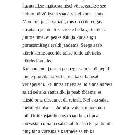
kasutatakse maitsestamisel või segatakse see
kokku oliivõliga et saada vedel konsistents.
Minul oli pasta variant, mis on eriti mugav
kasutada ja annab kastmele hetkega teravust
juurde ilma, et peaks tšilli ja küüslaugu
purustamisega eraldi jändama. Seega saab
kiirelt komponeerida tulise toidu talviseks
kiireks lõunaks.
Kui soojendaja-salat peaaegu valmis oli, tegid
mulle puuviljakorvist silma kaks lõbusat
veriapelsini. Nii lihtsalt need sellid sinna aurava
salati seltsiks sattusidki ja peab tõdema, et
täitsid oma ülesannet üli reipalt. Kel aga salati
meisterdamise ja söömise vahele ootamatult
mõni kiire asjatoimetus maandub, ei pea
kurvastama. Sama salat sobib hästi ka jahtunult
ning tänu vürtsikale kastmele säilib ka