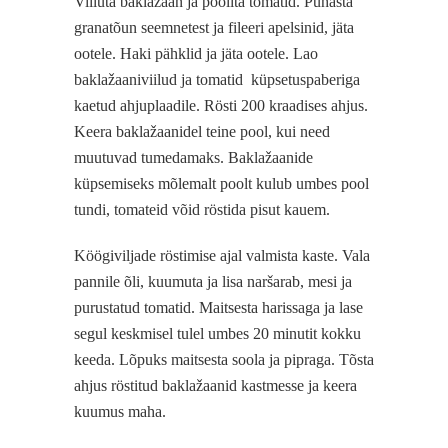
Viiluta baklažaan ja poolita tomatid. Puhasta
granatõun seemnetest ja fileeri apelsinid, jäta
ootele. Haki pähklid ja jäta ootele. Lao
baklažaaniviilud ja tomatid küpsetuspaberiga
kaetud ahjuplaadile. Rösti 200 kraadises ahjus.
Keera baklažaanidel teine pool, kui need
muutuvad tumedamaks. Baklažaanide
küpsemiseks mõlemalt poolt kulub umbes pool
tundi, tomateid võid röstida pisut kauem.
Köögiviljade röstimise ajal valmista kaste. Vala
pannile õli, kuumuta ja lisa naršarab, mesi ja
purustatud tomatid. Maitsesta harissaga ja lase
segul keskmisel tulel umbes 20 minutit kokku
keeda. Lõpuks maitsesta soola ja pipraga. Tõsta
ahjus röstitud baklažaanid kastmesse ja keera
kuumus maha.