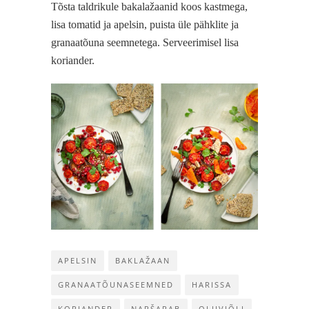
Tõsta taldrikule bakalažaanid koos kastmega,
lisa tomatid ja apelsin, puista üle pähklite ja
granaatõuna seemnetega. Serveerimisel lisa
koriander.
APELSIN
BAKLAŽAAN
GRANAATÕUNASEEMNED
HARISSA
KORIANDER
NARŠARAB
OLIIVIÕLI