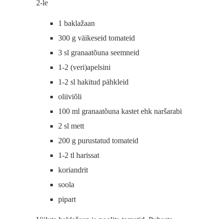
2-le
1 baklažaan
300 g väikeseid tomateid
3 sl granaatõuna seemneid
1-2 (veri)apelsini
1-2 sl hakitud pähkleid
oliiviõli
100 ml granaatõuna kastet ehk naršarabi
2 sl mett
200 g purustatud tomateid
1-2 tl harissat
koriandrit
soola
pipart