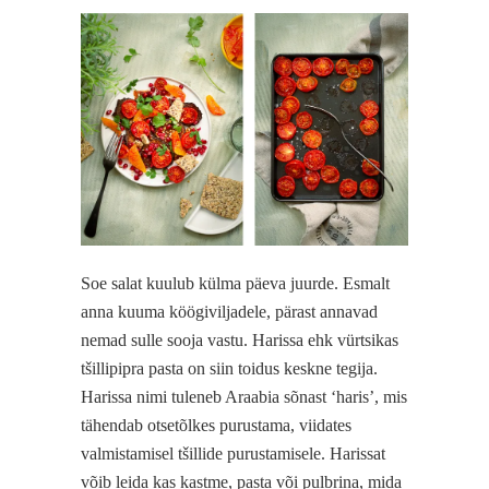
Soe salat kuulub külma päeva juurde. Esmalt
anna kuuma köögiviljadele, pärast annavad
nemad sulle sooja vastu. Harissa ehk vürtsikas
tšillipipra pasta on siin toidus keskne tegija.
Harissa nimi tuleneb Araabia sõnast ‘haris’, mis
tähendab otsetõlkes purustama, viidates
valmistamisel tšillide purustamisele. Harissat
võib leida kas kastme, pasta või pulbrina, mida