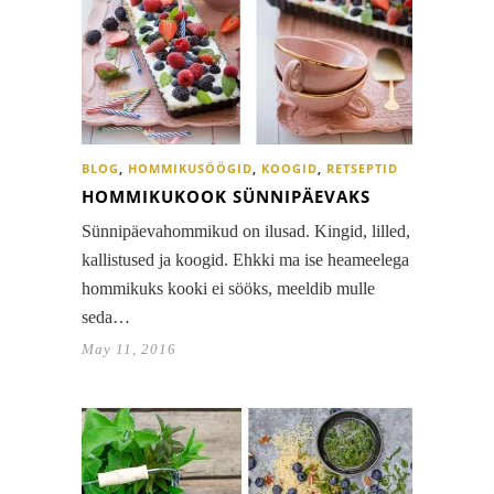
BLOG
,
HOMMIKUSÖÖGID
,
KOOGID
,
RETSEPTID
HOMMIKUKOOK SÜNNIPÄEVAKS
Sünnipäevahommikud on ilusad. Kingid, lilled,
kallistused ja koogid. Ehkki ma ise heameelega
hommikuks kooki ei sööks, meeldib mulle
seda…
May 11, 2016