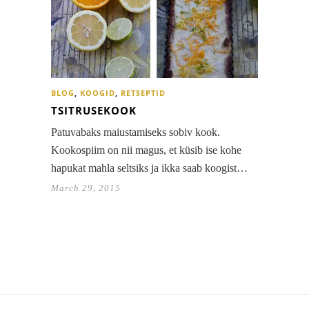
BLOG
,
KOOGID
,
RETSEPTID
TSITRUSEKOOK
Patuvabaks maiustamiseks sobiv kook.
Kookospiim on nii magus, et küsib ise kohe
hapukat mahla seltsiks ja ikka saab koogist…
March 29, 2015