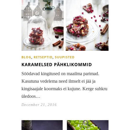
BLOG
,
RETSEPTID
,
SUUPISTED
KARAMELSED PÄHKLIKOMMID
Söödavad kingitused on maailma parimad.
Kasutuna vedelema need ilmselt ei jää ja
kingisaajale koormaks ei kujune. Kerge suhkru
üledoos…
December 21, 2016