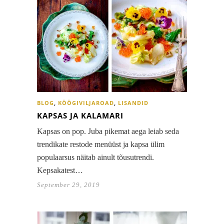
BLOG
,
KÖÖGIVILJAROAD
,
LISANDID
KAPSAS JA KALAMARI
Kapsas on pop. Juba pikemat aega leiab seda
trendikate restode menüüst ja kapsa ülim
populaarsus näitab ainult tõusutrendi.
Kepsakatest…
September 29, 2019