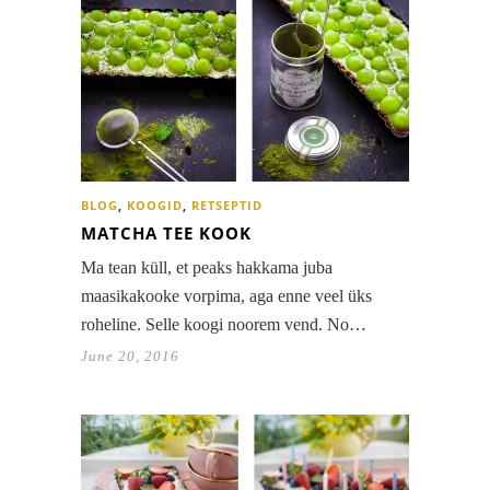
BLOG
,
KOOGID
,
RETSEPTID
MATCHA TEE KOOK
Ma tean küll, et peaks hakkama juba
maasikakooke vorpima, aga enne veel üks
roheline. Selle koogi noorem vend. No…
June 20, 2016