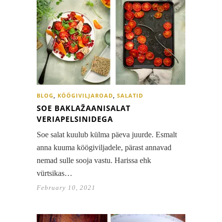
BLOG
,
KÖÖGIVILJAROAD
,
SALATID
SOE BAKLAŽAANISALAT
VERIAPELSINIDEGA
Soe salat kuulub külma päeva juurde. Esmalt
anna kuuma köögiviljadele, pärast annavad
nemad sulle sooja vastu. Harissa ehk
vürtsikas…
February 10, 2021