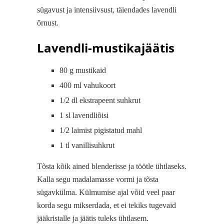
sügavust ja intensiivsust, täiendades lavendli
õrnust.
Lavendli-mustikajäätis
80 g mustikaid
400 ml vahukoort
1/2 dl ekstrapeent suhkrut
1 sl lavendliõisi
1/2 laimist pigistatud mahl
1 tl vanillisuhkrut
Tõsta kõik ained blenderisse ja töötle ühtlaseks.
Kalla segu madalamasse vormi ja tõsta
sügavkülma. Külmumise ajal võid veel paar
korda segu mikserdada, et ei tekiks tugevaid
jääkristalle ja jäätis tuleks ühtlasem.