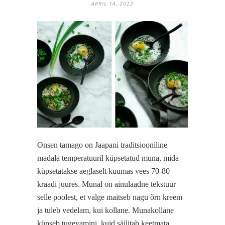
APRIL 14, 2022
Onsen tamago on Jaapani traditsiooniline
madala temperatuuril küpsetatud muna, mida
küpsetatakse aeglaselt kuumas vees 70-80
kraadi juures. Munal on ainulaadne tekstuur
selle poolest, et valge maitseb nagu õrn kreem
ja tuleb vedelam, kui kollane. Munakollane
küpseb tugevamini, kuid säilitab keetmata