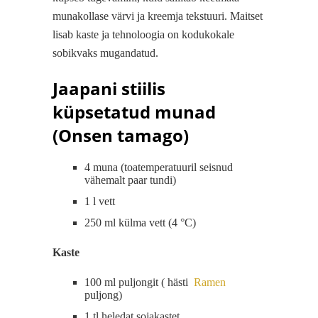
munakollase värvi ja kreemja tekstuuri. Maitset
lisab kaste ja tehnoloogia on kodukokale
sobikvaks mugandatud.
Jaapani stiilis
küpsetatud munad
(Onsen tamago)
4 muna (toatemperatuuril seisnud
vähemalt paar tundi)
1 l vett
250 ml külma vett (4 °C)
Kaste
100 ml puljongit ( hästi
Ramen
puljong)
1 tl heledat sojakastet