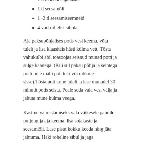
1 tl seesamõli
1 -2 tl seesamiseemneid
4 vart rohelist sibulat
Aja paksupõhjalises potis vesi keema, võta
tulelt ja lisa klaasitäis hästi külma vett. Tõsta
vahukulbi abil toasoojas seisnud munad potti ja
sulge kaanega. (Kui sul paksu põhja ja seintega
potti pole mähi pott teki või rätikute
sisse).Tõsta pott kohe tulelt ja lase munadel 30
minutit potis seista. Peale seda vala vesi välja ja
jahuta mune külma veega.
Kastme valmistamiseks vala väikesele pannile
puljong ja aja keema, lisa sojakaste ja
seesamiõli. Lase pisut kokku keeda ning jäta
jahtuma. Haki roheline sibul ja jaga