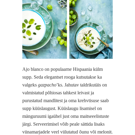
Ajo blanco on populaarne Hispaania külm
supp. Seda elegantset rooga kutsutakse ka
valgeks
gazpacho
’ks. Jahutav taldrikutäis on
valmistatud põhiosas tahkest leivast ja
purustatud mandlitest ja oma krehvtisuse saab
supp küüslaugust. Küüslaugu lisamisel on
mänguruumi igaühel just oma maitseeelistuste
järgi. Serveerimisel võib peale sättida lisaks
viinamarjadele veel viilutatud õunu või melonit.