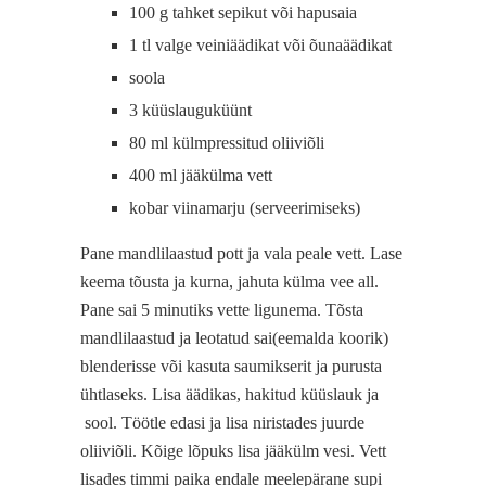
100 g tahket sepikut või hapusaia
1 tl valge veiniäädikat või õunaäädikat
soola
3 küüslauguküünt
80 ml külmpressitud oliiviõli
400 ml jääkülma vett
kobar viinamarju (serveerimiseks)
Pane mandlilaastud pott ja vala peale vett. Lase
keema tõusta ja kurna, jahuta külma vee all.
Pane sai 5 minutiks vette ligunema. Tõsta
mandlilaastud ja leotatud sai(eemalda koorik)
blenderisse või kasuta saumikserit ja purusta
ühtlaseks. Lisa äädikas, hakitud küüslauk ja
sool. Töötle edasi ja lisa niristades juurde
oliiviõli. Kõige lõpuks lisa jääkülm vesi. Vett
lisades timmi paika endale meelepärane supi