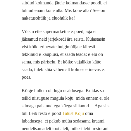
siirdud kolmanda järele kolmandasse poodi, ei
tulnud enam kõne alla. Mis kõne alla? See on
nakatusohtlik ja eluohtlik ka!
Võtsin ette supermarketite e-poed, aga ei
jäksanud neid järjekordi ära seista. Külastasin
vist kõiki erinevate hulgimüüjate kiiresti
tekkinud e-kauplusi, et saada teada: e-elu on
sama, mis päriselu. Et kõike vajalikku kätte
saada, tuleb käia vähemalt kolmes erinevas e-
poes.
Kõige hullem oli lugu usaldusega. Kuidas sa
tellid niisuguse mugula koju, mida ennem ei ole
silmaga paitanud ega käega silitanud… Aga siis
tuli Leib resto e-pood
Talust Koju
oma
lubadusega, et pakub müüa sedasama kraami
nendeltsamadelt tootjatelt, millest tehti restorani