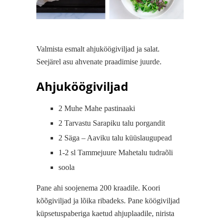
Valmista esmalt ahjuköögiviljad ja salat.
Seejärel asu ahvenate praadimise juurde.
Ahjuköögiviljad
2 Muhe Mahe pastinaaki
2 Tarvastu Sarapiku talu porgandit
2 Säga – Aaviku talu küüslaugupead
1-2 sl Tammejuure Mahetalu tudraõli
soola
Pane ahi soojenema 200 kraadile. Koori
kõõgiviljad ja lõika ribadeks. Pane köögiviljad
küpsetuspaberiga kaetud ahjuplaadile, nirista