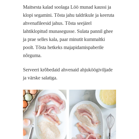
Maitsesta kalad soolaga Löö munad kaussi ja
klopi segamini. Tõsta jahu taldrikule ja keeruta
ahvenafileesid jahus. Tõsta seejärel
lahtiklopitud munasegusse. Sulata pannil ghee
ja prae selles kala, paar minutit kummaltki
poolt. Tõsta hetkeks majapidamispaberile
nõrguma.
Serveeri krõbedaid ahvenaid ahjuköögiviljade
ja värske salatiga.