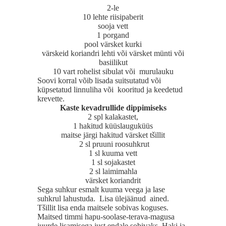
2-le
10 lehte riisipaberit
sooja vett
1 porgand
pool värsket kurki
värskeid koriandri lehti või värsket münti või
basiilikut
10 vart rohelist sibulat või murulauku
Soovi korral võib lisada suitsutatud või
küpsetatud linnuliha või kooritud ja keedetud
krevette.
Kaste kevadrullide dippimiseks
2 spl kalakastet,
1 hakitud küüslauguküüs
maitse järgi hakitud värsket tšillit
2 sl pruuni roosuhkrut
1 sl kuuma vett
1 sl sojakastet
2 sl laimimahla
värsket koriandrit
Sega suhkur esmalt kuuma veega ja lase
suhkrul lahustuda. Lisa ülejäänud ained.
Tšillit lisa enda maitsele sobivas koguses.
Maitsed timmi hapu-soolase-terava-magusa
juurde lisamisega just endale sobivaks. Haki ja