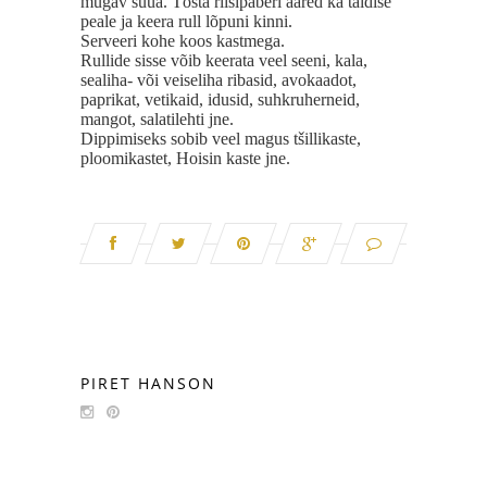
mugav süüa. Tõsta riisipaberi ääred ka täidise
peale ja keera rull lõpuni kinni.
Serveeri kohe koos kastmega.
Rullide sisse võib keerata veel seeni, kala,
sealiha- või veiseliha ribasid, avokaadot,
paprikat, vetikaid, idusid, suhkruherneid,
mangot, salatilehti jne.
Dippimiseks sobib veel magus tšillikaste,
ploomikastet, Hoisin kaste jne.
PIRET HANSON