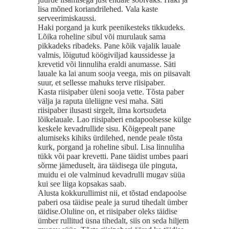
lisa mõned koriandrilehed. Vala kaste
serveerimiskaussi.
Haki porgand ja kurk peenikesteks tikkudeks.
Lõika roheline sibul või murulauk sama
pikkadeks ribadeks. Pane kõik vajalik lauale
valmis, lõigutud köögiviljad kaussidesse ja
krevetid või linnuliha eraldi anumasse. Säti
lauale ka lai anum sooja veega, mis on piisavalt
suur, et sellesse mahuks terve riisipaber.
Kasta riisipaber üleni sooja vette. Tõsta paber
välja ja raputa üleliigne vesi maha. Säti
riisipaber ilusasti sirgelt, ilma kortsudeta
lõikelauale. Lao riisipaberi endapoolsesse külge
keskele kevadrullide sisu. Kõigepealt pane
alumiseks kihiks ürdilehed, nende peale tõsta
kurk, porgand ja roheline sibul. Lisa linnuliha
tükk või paar krevetti. Pane täidist umbes paari
sõrme jämeduselt, ära täidisega üle pinguta,
muidu ei ole valminud kevadrulli mugav süüa
kui see liiga kopsakas saab.
Alusta kokkurullimist nii, et tõstad endapoolse
paberi osa täidise peale ja surud tihedalt ümber
täidise.Oluline on, et riisipaber oleks täidise
ümber rullitud üsna tihedalt, siis on seda hiljem