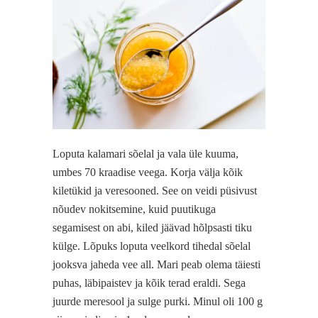
Loputa kalamari sõelal ja vala üle kuuma,
umbes 70 kraadise veega. Korja välja kõik
kiletükid ja veresooned. See on veidi püsivust
nõudev nokitsemine, kuid puutikuga
segamisest on abi, kiled jäävad hõlpsasti tiku
külge. Lõpuks loputa veelkord tihedal sõelal
jooksva jaheda vee all. Mari peab olema täiesti
puhas, läbipaistev ja kõik terad eraldi. Sega
juurde meresool ja sulge purki. Minul oli 100 g