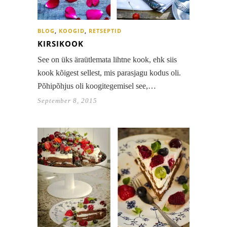
BLOG
,
KOOGID
,
RETSEPTID
KIRSIKOOK
See on üks äraütlemata lihtne kook, ehk siis
kook kõigest sellest, mis parasjagu kodus oli.
Põhipõhjus oli koogitegemisel see,…
September 8, 2015