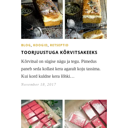
BLOG
,
KOOGID
,
RETSEPTID
TOORJUUSTUGA KÕRVITSAKEEKS
Kõrvitsal on sügise nägu ja tegu. Pimedus
paneb seda kollast kera agaralt koju tassima.
Kui kord kuldne kera lõhki…
November 18, 2017