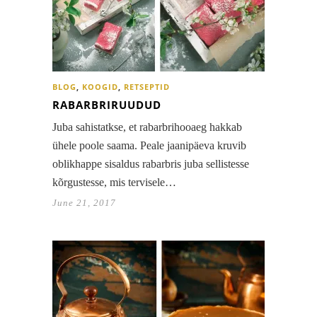
BLOG
,
KOOGID
,
RETSEPTID
RABARBRIRUUDUD
Juba sahistatkse, et rabarbrihooaeg hakkab
ühele poole saama. Peale jaanipäeva kruvib
oblikhappe sisaldus rabarbris juba sellistesse
kõrgustesse, mis tervisele…
June 21, 2017