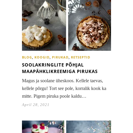
BLOG
,
KOOGID
,
PIRUKAD
,
RETSEPTID
SOOLAKRINGLITE PÕHJAL
MAAPÄHKLIKREEMIGA PIRUKAS
Magus ja soolane üheskoos. Kellele taevas,
kellele põrgu! Tort see pole, korralik kook ka
mitte. Pigem piruka poole kaldu…
April 28, 2021