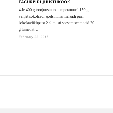
TAGURPIDI JUUSTUKOOK
4-le 400 g toorjuustu toatemperatuuril 150 g
valget šokolaadi apelsinimarmelaadi paar
šokolaadiküpsist 2 sl musti seesamiseemneid 30
g tumedat…
February 28, 2015