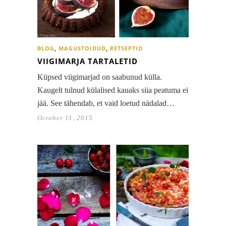
BLOG
,
MAGUSTOIDUD
,
RETSEPTID
VIIGIMARJA TARTALETID
Küpsed viigimarjad on saabunud külla.
Kaugelt tulnud külalised kauaks siia peatuma ei
jää. See tähendab, et vaid loetud nädalad…
October 11, 2015