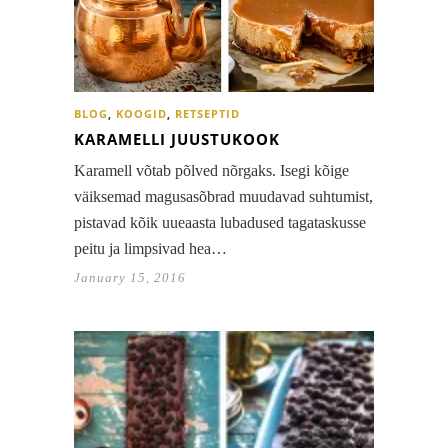
BLOG
,
KOOGID
,
RETSEPTID
KARAMELLI JUUSTUKOOK
Karamell võtab põlved nõrgaks. Isegi kõige
väiksemad magusasõbrad muudavad suhtumist,
pistavad kõik uueaasta lubadused tagataskusse
peitu ja limpsivad hea…
January 15, 2016