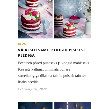
BLOG
VÄIKESED SAMETKOOGID PISIKESE
PEEDIGA
Peet teeb põsed punaseks ja koogid mahlaseks.
Kes aga kallimat tingimata punase
sametkoogiga üllatada tahab, puistab tainasse
lisaks peedile…
February 16, 2020