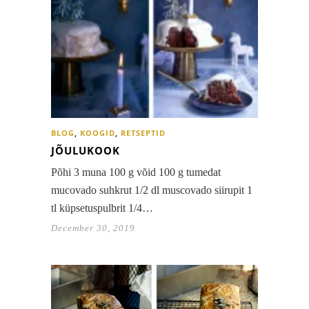
BLOG
,
KOOGID
,
RETSEPTID
JÕULUKOOK
Põhi 3 muna 100 g võid 100 g tumedat
mucovado suhkrut 1/2 dl muscovado siirupit 1
tl küpsetuspulbrit 1/4…
December 30, 2019