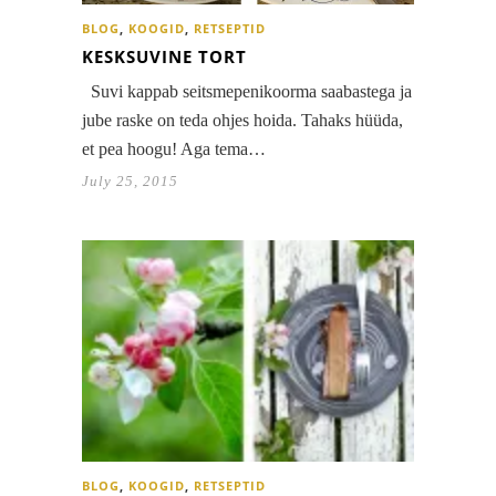
BLOG
,
KOOGID
,
RETSEPTID
KESKSUVINE TORT
Suvi kappab seitsmepenikoorma saabastega ja
jube raske on teda ohjes hoida. Tahaks hüüda,
et pea hoogu! Aga tema…
July 25, 2015
BLOG
,
KOOGID
,
RETSEPTID