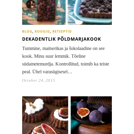
BLOG
,
KOOGID
,
RETSEPTID
DEKADENTLIK PÕLDMARJAKOOK
Tummine, maitserikas ja šokolaadine on see
kook. Minu suur lemmik. Tõeline
südametemurdja. Kontrollitud, toimib ka teiste
peal. Ühel varasügisesel…
October 24, 2015