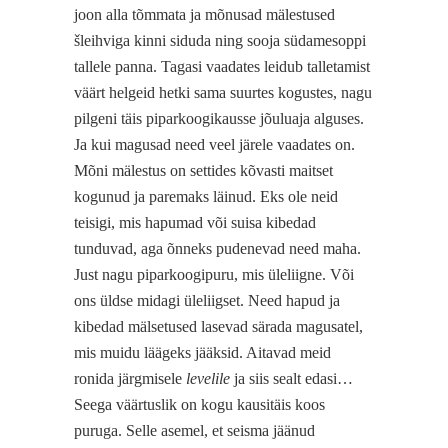
joon alla tõmmata ja mõnusad mälestused
šleihviga kinni siduda ning sooja südamesoppi
tallele panna. Tagasi vaadates leidub talletamist
väärt helgeid hetki sama suurtes kogustes, nagu
pilgeni täis piparkoogikausse jõuluaja alguses.
Ja kui magusad need veel järele vaadates on.
Mõni mälestus on settides kõvasti maitset
kogunud ja paremaks läinud. Eks ole neid
teisigi, mis hapumad või suisa kibedad
tunduvad, aga õnneks pudenevad need maha.
Just nagu piparkoogipuru, mis üleliigne. Või
ons üldse midagi üleliigset. Need hapud ja
kibedad mälsetused lasevad särada magusatel,
mis muidu läägeks jääksid. Aitavad meid
ronida järgmisele
levelile
ja siis sealt edasi…
Seega väärtuslik on kogu kausitäis koos
puruga. Selle asemel, et seisma jäänud