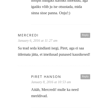
hoopis mingiks karbiks mõeldud, aga
igaüks võib ju ise otsustada, mida
sinna sisse panna. Onju!:)
MERCREDI
Reply
January 6, 2016 at 11:27 am
Sa tead seda kindlasti isegi, Piret, aga ei saa
ütlemata jätta, et imeilusad punased kausikesed!
PIRET HANSON
Reply
January 8, 2016 at 10:53 am
Aitäh, Mercredi! mulle ka need
meeldivad.