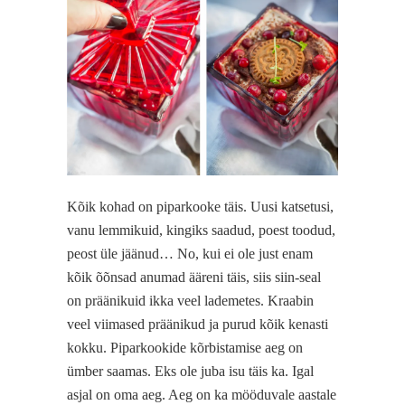
Kõik kohad on piparkooke täis. Uusi katsetusi,
vanu lemmikuid, kingiks saadud, poest toodud,
peost üle jäänud… No, kui ei ole just enam
kõik õõnsad anumad ääreni täis, siis siin-seal
on präänikuid ikka veel lademetes. Kraabin
veel viimased präänikud ja purud kõik kenasti
kokku. Piparkookide kõrbistamise aeg on
ümber saamas. Eks ole juba isu täis ka. Igal
asjal on oma aeg. Aeg on ka mööduvale aastale