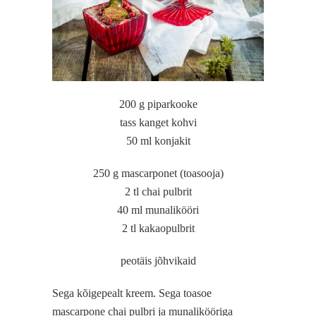
200 g piparkooke
tass kanget kohvi
50 ml konjakit
250 g mascarponet (toasooja)
2 tl chai pulbrit
40 ml munalikööri
2 tl kakaopulbrit
peotäis jõhvikaid
Sega kõigepealt kreem. Sega toasoe
mascarpone chai pulbri ja munalikööriga