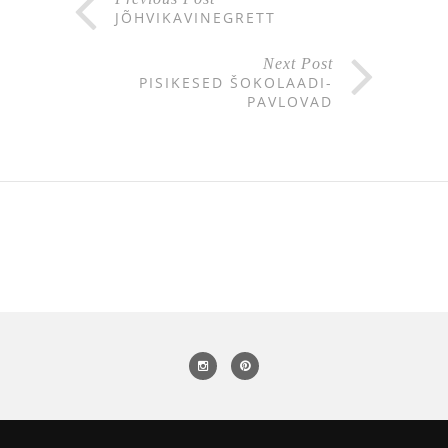
JÕHVIKAVINEGRETT
Next Post
PISIKESED ŠOKOLAADI-
PAVLOVAD