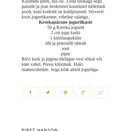
Kuumuta pann, lisa õli. Tõsta lusikaga segu
pannile ja prae keskmisel kuumusel mõlemalt
poolt, kuni kotletid on kuldpruunid. Serveeri
koos jogurtikastme, rohelise salatiga.
Kreekapärane jogurtikaste
50 g Kreeka jogurtit
2 cm jupp kurki
1 küüslauguküüs
tilli ja peterselli ohtralt
sool
pipar
Riivi kurk ja pigista üleliigne vesi sõleal või
käte vahel. Pressi küüslauk. Haki
maitseroheline. Sega kõik ained jogurtiga.
PIRET HANSON