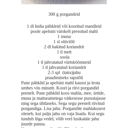
300 g porgandeid
1 dl India pähkleid või kooritud mandleid
poole apelsini värskelt pressitud mahl
1 muna
1 sl oliiviõli
2 dl hakitud koriandrit
1 tl mett
soola
1 tl jahvatatud vürtsköömneid
1 tl jahvatatud koriandrit
2-3 spl (tatra)jahu
praadimiseks rapsiõli
Pane pähklid ja apelsini mahl kaussi ja leota
umbes viis minutit. Koori ja riivi porgandid
peenelt. Pane pähklid koos mahla, mee, ürtide,
muna ja maitseainetega väikesesse purustajasse
ning sega ühtlaseks. Sega segu peenelt riivitud
porgandiga. Lisa jahu. Porgandite mahlakusest
oleneb, kui palju jahu on vaja lisada. Kui segu
tundub liiga vedel, võib veel lusikatäie jahu
juurde panna.