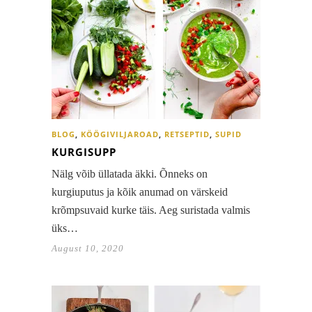
BLOG
,
KÖÖGIVILJAROAD
,
RETSEPTID
,
SUPID
KURGISUPP
Nälg võib üllatada äkki. Õnneks on
kurgiuputus ja kõik anumad on värskeid
krõmpsuvaid kurke täis. Aeg suristada valmis
üks…
August 10, 2020