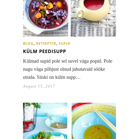
BLOG
,
RETSEPTID
,
SUPID
KÜLM PEEDISUPP
Külmad supid pole sel suvel väga popid. Pole
nagu väga põhjust olnud jahutavaid sööke
otsida. Siiski on külm supp…
August 15, 2017