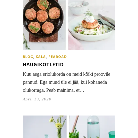
BLOG
,
KALA
,
PEAROAD
HAUGIKOTLETID
Kuu aega eriolukorda on meid kõiki proovile
pannud. Ega muud üle ei jää, kui kohaneda
olukorraga. Peab mainima, et…
April 13, 2020