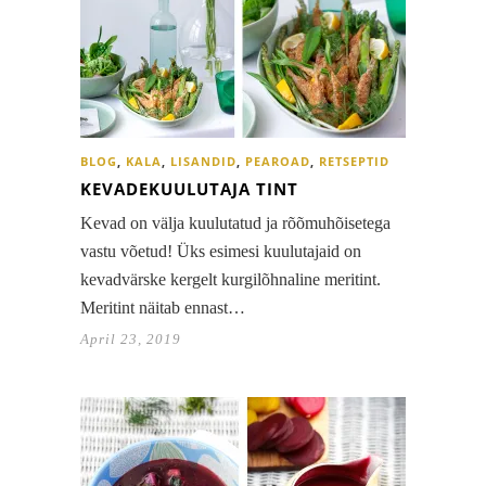
BLOG
,
KALA
,
LISANDID
,
PEAROAD
,
RETSEPTID
KEVADEKUULUTAJA TINT
Kevad on välja kuulutatud ja rõõmuhõisetega
vastu võetud! Üks esimesi kuulutajaid on
kevadvärske kergelt kurgilõhnaline meritint.
Meritint näitab ennast…
April 23, 2019