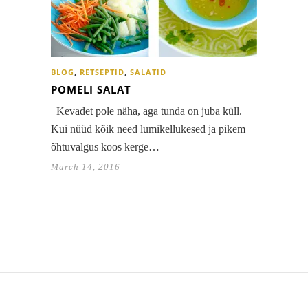
BLOG
,
RETSEPTID
,
SALATID
POMELI SALAT
Kevadet pole näha, aga tunda on juba küll.
Kui nüüd kõik need lumikellukesed ja pikem
õhtuvalgus koos kerge…
March 14, 2016