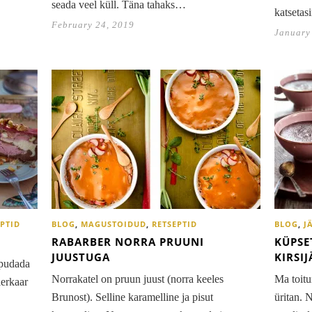
seada veel küll. Täna tahaks…
katsetas
February 24, 2019
January
EPTID
BLOG
,
MAGUSTOIDUD
,
RETSEPTID
BLOG
,
J
RABARBER NORRA PRUUNI
KÜPSE
JUUSTUGA
KIRSI
ipudada
Norrakatel on pruun juust (norra keeles
Ma toitu
lerkaar
Brunost). Selline karamelline ja pisut
üritan. 