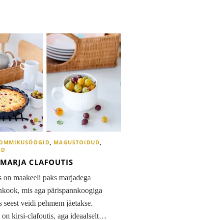
OMMIKUSÖÖGID
,
MAGUSTOIDUD
,
ID
MARJA CLAFOUTIS
s on maakeeli paks marjadega
nkook, mis aga pärispannkoogiga
s seest veidi pehmem jäetakse.
 on kirsi-clafoutis, aga ideaalselt…