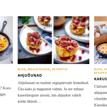
BLOG
,
MAGUSTOIDUD
,
RETSEPTID
BLOG
,
H
RETSEPT
AHJUÕUNAD
KARUS
Ahjuõunad on tuuliste sügispäevade lemmikud.
Clafouti
t? Koos
Üks-kaks ja magustoit valmis. Ja see mõnus
ahjupan
igse
kaneelisegune aroom, mis ahjuukse vahelt
võrrelde
kööki libiseb…
Klassika