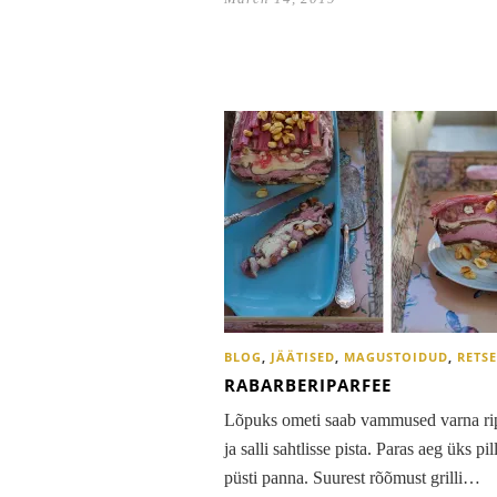
BLOG
,
JÄÄTISED
,
MAGUSTOIDUD
,
RETS
RABARBERIPARFEE
Lõpuks ometi saab vammused varna r
ja salli sahtlisse pista. Paras aeg üks pil
püsti panna. Suurest rõõmust grilli…