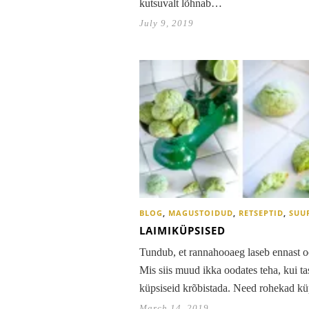
kutsuvalt lõhnab…
July 9, 2019
BLOG
,
MAGUSTOIDUD
,
RETSEPTID
,
SUU
LAIMIKÜPSISED
Tundub, et rannahooaeg laseb ennast o
Mis siis muud ikka oodates teha, kui ta
küpsiseid krõbistada. Need rohekad k
March 14, 2019