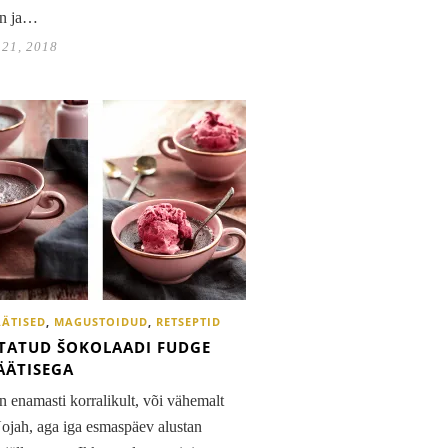
in ja…
 21, 2018
ÄÄTISED
,
MAGUSTOIDUD
,
RETSEPTID
TATUD ŠOKOLAADI FUDGE
JÄÄTISEGA
n enamasti korralikult, või vähemalt
Nojah, aga iga esmaspäev alustan