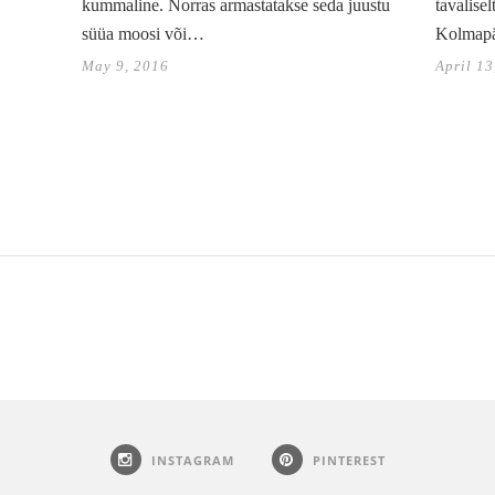
kummaline. Norras armastatakse seda juustu
tavalisel
süüa moosi või…
Kolmap
May 9, 2016
April 13
INSTAGRAM
PINTEREST