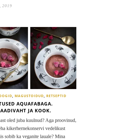
, 2019
OOGID
,
MAGUSTOIDUD
,
RETSEPTID
TUSED AQUAFABAGA.
AADIVAHT JA KOOK.
ast oled juba kuulnud? Aga proovinud,
eha kikerhernekonservi vedelikust
is sobib ka veganite lauale? Mina