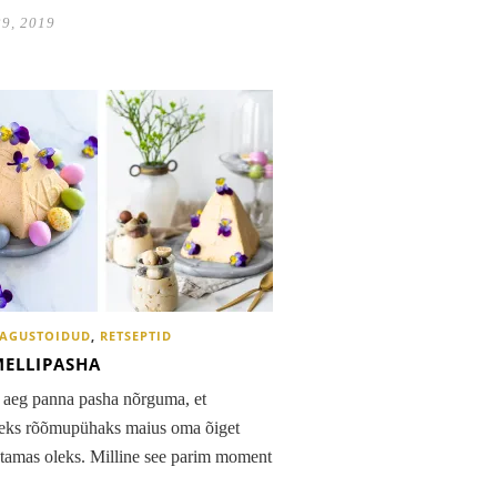
29, 2019
AGUSTOIDUD
,
RETSEPTID
ELLIPASHA
 aeg panna pasha nõrguma, et
teks rõõmupühaks maius oma õiget
tamas oleks. Milline see parim moment