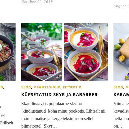
October 11, 2019
August 
UD
,
BLOG
,
MAGUSTOIDUD
,
RETSEPTID
BLOG
,
M
KÜPSETATUD SKYR JA RABARBER
KARAM
Skandinaavias populaarne skyr on
Viimane
?
kindlustanud koha minu poekotis. Lihtsalt nii
kevadis
lest
mõnus maitse ja kerge tekstuur on sellel
hetke oo
riliselt
piimatootel. Skyr…
on,…