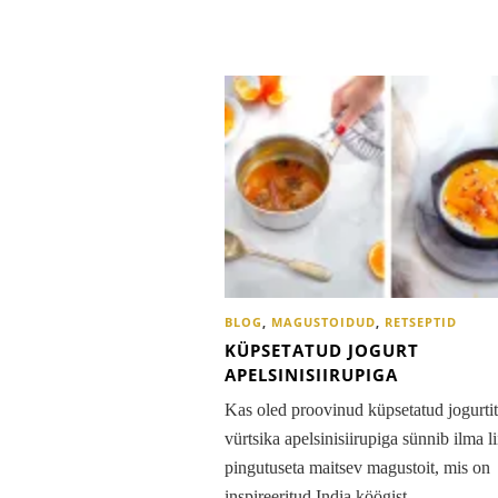
BLOG
,
MAGUSTOIDUD
,
RETSEPTID
KÜPSETATUD JOGURT
APELSINISIIRUPIGA
Kas oled proovinud küpsetatud jogurti
vürtsika apelsinisiirupiga sünnib ilma li
pingutuseta maitsev magustoit, mis on
inspireeritud India köögist.…