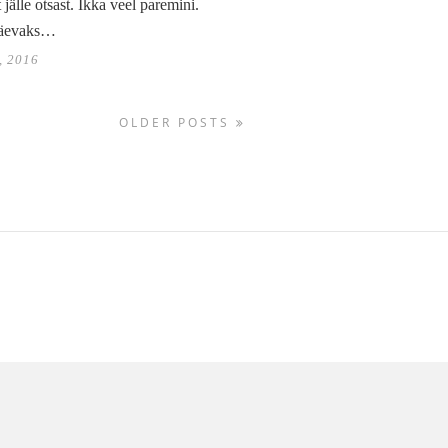
t jälle otsast. Ikka veel paremini.
äevaks…
, 2016
OLDER POSTS