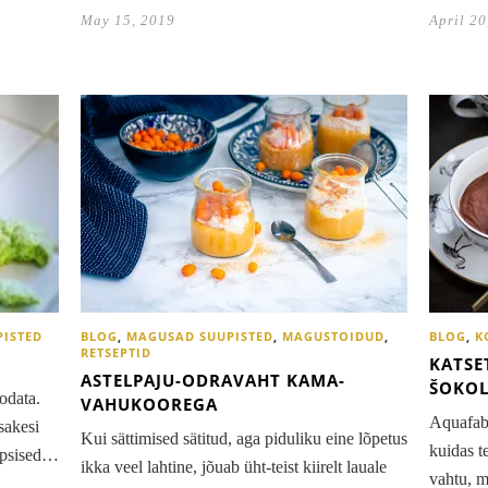
May 15, 2019
April 20
PISTED
BLOG
,
MAGUSAD SUUPISTED
,
MAGUSTOIDUD
,
BLOG
,
K
RETSEPTID
KATSE
ASTELPAJU-ODRAVAHT KAMA-
ŠOKOL
odata.
VAHUKOOREGA
Aquafab
sakesi
Kui sättimised sätitud, aga piduliku eine lõpetus
kuidas t
üpsised…
ikka veel lahtine, jõuab üht-teist kiirelt lauale
vahtu, m