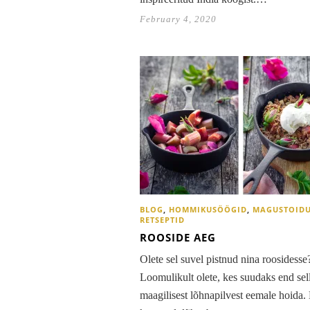
February 4, 2020
BLOG
,
HOMMIKUSÖÖGID
,
MAGUSTOID
RETSEPTID
ROOSIDE AEG
Olete sel suvel pistnud nina roosidesse
Loomulikult olete, kes suudaks end sel
maagilisest lõhnapilvest eemale hoida. E