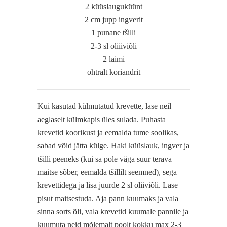
2 küüslauguküünt
2 cm jupp ingverit
1 punane tšilli
2-3 sl oliiiviõli
2 laimi
ohtralt koriandrit
Kui kasutad külmutatud krevette, lase neil
aeglaselt külmkapis üles sulada. Puhasta
krevetid koorikust ja eemalda tume soolikas,
sabad võid jätta külge. Haki küüslauk, ingver ja
tšilli peeneks (kui sa pole väga suur terava
maitse sõber, eemalda tšillilt seemned), sega
krevettidega ja lisa juurde 2 sl oliiviõli. Lase
pisut maitsestuda. Aja pann kuumaks ja vala
sinna sorts õli, vala krevetid kuumale pannile ja
kuumuta neid mõlemalt poolt kokku max 2-3