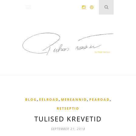
,
,
,
,
BLOG
EELROAD
MEREANNID
PEAROAD
RETSEPTID
TULISED KREVETID
SEPTEMBER 21, 2018