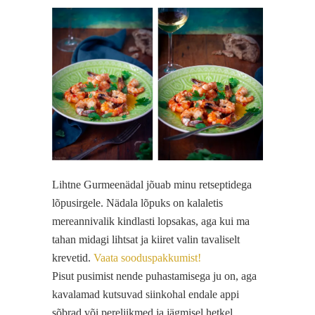
Lihtne Gurmeenädal jõuab minu retseptidega
lõpusirgele. Nädala lõpuks on kalaletis
mereannivalik kindlasti lopsakas, aga kui ma
tahan midagi lihtsat ja kiiret valin tavaliselt
krevetid.
Vaata sooduspakkumist!
Pisut pusimist nende puhastamisega ju on, aga
kavalamad kutsuvad siinkohal endale appi
sõbrad või pereliikmed ja jägmisel hetkel