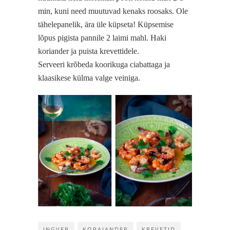
min, kuni need muutuvad kenaks roosaks. Ole
tähelepanelik, ära üle küpseta! Küpsemise
lõpus pigista pannile 2 laimi mahl. Haki
koriander ja puista krevettidele.
Serveeri krõbeda koorikuga ciabattaga ja
klaasikese külma valge veiniga.
INGVER
KORAIANDER
KREVETID