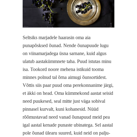
Seltsiks marjadele haarasin oma aia
punapõsksed õunad. Nende õunapuude lugu
on viinamarjadega üsna sarnane, kuid algus
ulatub aastakümmnete taha. Puud istutas minu
isa. Tookord noore mehena istikuid tooma
minnes polnud tal õrna aimugi õunsortidest.
Võttis siis paar puud oma perekonnanime järgi,
et äkki on head. Oma kümmekond aastat seisid
need puukesed, seal mitte just väga sobival
pinnasel kurvalt, kuni kohanesid. Nüüd
rõõmustavad need vanad õunapuud meid pea
igal aastal kenade punaste ubinatega. Sel aastal
pole õunad ülearu suured, kuid neid on palju-