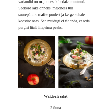
variandid on majoneesi kibedaks muutnud.
Seekord läks õnneks, majonees tuli
suurepärane maitse poolest ja kerge kehale
koostise osas. See muidugi ei tähenda, et seda
purgist liialt limpsima peaks.
Waldorfi salat
2 õuna