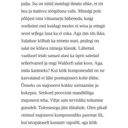
palju. Isa on nüüd muidugi ilmatu uhke, et nii
hea ja maitsva söögiõuna valis. Minulgi pole
põhjust oma viinamarju häbeneda, kuigi
sordinimi mul kuidagi meeles ei seisa ja mingit
seost sellega luua ka ei oska. Aga mis siis ikka.
Salatisse kõlbab ka nimetu mari, pealegi on
salat ise kõlava nimega klassik. Lähemal
vaatlusel leiab samast aiast ka üpris saledad
sellerivarred ja ongi Waldorfi salat koos. Aga,
mida kastmeks? Kui kõik komponendid on ise
kasvatatud ei lähe poemajonees kohe üldse.
Õnneks on majoneesi kokku suristamine ju
kukepea. Seekord proovisin mandliõliga
majoneesi teha. Vihje sain tervisliku toitumise
gurudelt. Tulemusega jäin ülirahule. Olen pikalt
otsinud majoneesi komponendiks paremat õli,
kui tavapäraselt kasutatv rapsiõli, aga kõik