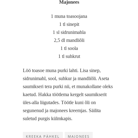
Majonees
1 muna toasoojana
1 tl sinepit
1 sl sidrunimahla
2,5 dl mandliõli
1 tl soola
1 tl suhkrut
Löö toasoe muna purki lahti. Lisa sinep,
sidrunimahl, sool, suhkur ja mandliõli. Aseta
saumikseri tera purki nii, et munakollane oleks
kaetud. Hakka töötlema kergelt saumikserit
üles-alla liigutades. Töötle kuni õli on
segunenud ja majonees kreemjas. Säilita
suletud purgis külmkapis.
KREEKA PÄHKEL
MAJONEES