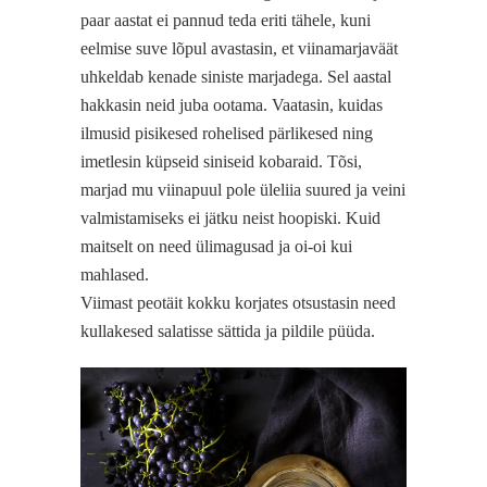
paar aastat ei pannud teda eriti tähele, kuni
eelmise suve lõpul avastasin, et viinamarjaväät
uhkeldab kenade siniste marjadega. Sel aastal
hakkasin neid juba ootama. Vaatasin, kuidas
ilmusid pisikesed rohelised pärlikesed ning
imetlesin küpseid siniseid kobaraid. Tõsi,
marjad mu viinapuul pole üleliia suured ja veini
valmistamiseks ei jätku neist hoopiski. Kuid
maitselt on need ülimagusad ja oi-oi kui
mahlased.
Viimast peotäit kokku korjates otsustasin need
kullakesed salatisse sättida ja pildile püüda.