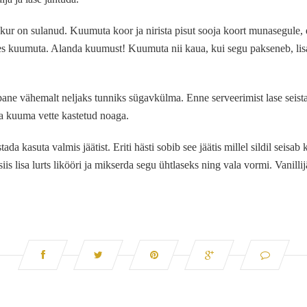
r on sulanud. Kuumuta koor ja nirista pisut sooja koort munasegule, e
des kuumuta. Alanda kuumust! Kuumuta nii kaua, kui segu pakseneb, lisa
 pane vähemalt neljaks tunniks sügavkülma. Enne serveerimist lase seist
ika kuuma vette kastetud noaga.
ada kasuta valmis jäätist. Eriti hästi sobib see jäätis millel sildil seisa
g siis lisa lurts likööri ja mikserda segu ühtlaseks ning vala vormi. Vanil