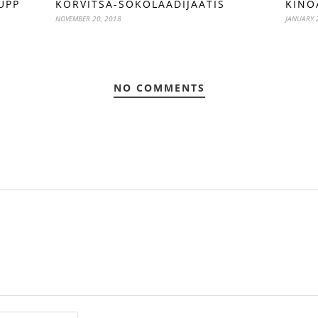
UPP
KÕRVITSA-ŠOKOLAADIJÄÄTIS
KINO
NOVEMBER 20, 2018
JANUARY 
NO COMMENTS