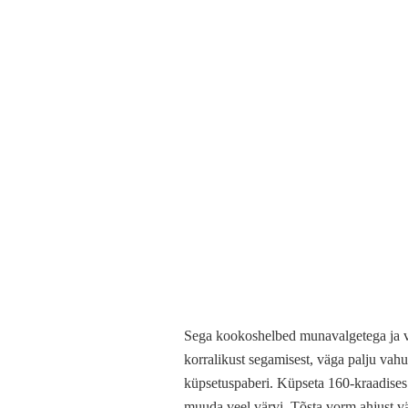
Sega kookoshelbed munavalgetega ja või
korralikust segamisest, väga palju vah
küpsetuspaberi. Küpseta 160-kraadises 
muuda veel värvi. Tõsta vorm ahjust väl