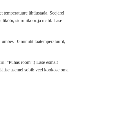
t temperatuure ühtlustada. Seejärel
 liköör, sidrunikoor-ja mahl. Lase
a umbes 10 minutit toatemperatuuril,
b kiri: “Puhas rõõm”:) Lase esmalt
lijäätise asemel sobib veel kookose oma.