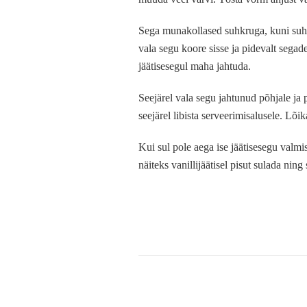
Sega munakollased suhkruga, kuni suhku
vala segu koore sisse ja pidevalt sega
jäätisesegul maha jahtuda.
Seejärel vala segu jahtunud põhjale ja
seejärel libista serveerimisalusele. Lõ
Kui sul pole aega ise jäätisesegu valmist
näiteks vanillijäätisel pisut sulada nin