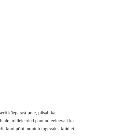
rit käepärast pole, piisab ka
jale, millele oled pannud eelnevalt ka
ndi, kuni põhi muutub tugevaks, kuid ei