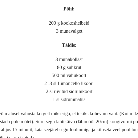
Põhi:
200 g kookoshelbeid
3 munavalget
Täidis:
3 munakollast
80 g suhkrut
500 ml vahukoort
2 -3 sl Limoncello likööri
2 sl riivitud sidrunikoort
1 sl sidrunimahla
malusel vahusta kergelt mikseriga, et tekiks kohevam vaht. (Kui mikse
ustada pole mõtet). Suru segu lahtikäiva (läbimõõt 20cm) koogivormi põh
ahjus 15 minutit, kata seejärel segu fooliumiga ja küpseta veel pool tu
ja ja lase jahtuda.