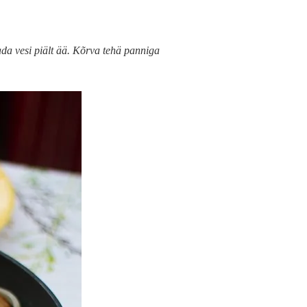
ada vesi piält ää. Kõrva tehä panniga