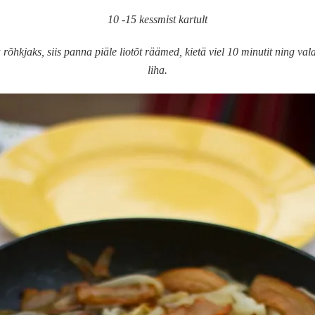
10 -15 kessmist kartult
rõhkjaks, siis panna piäle liotõt räämed, kietä viel 10 minutit ning val
liha.