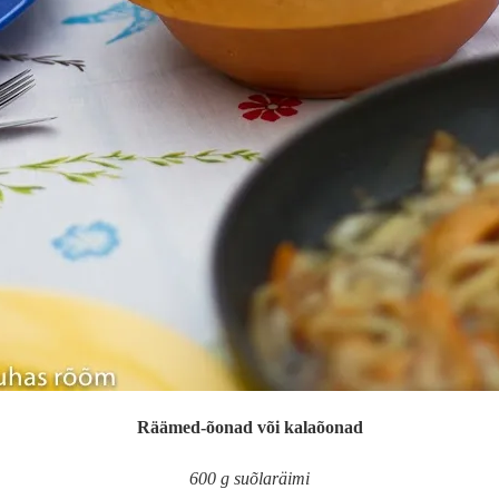
Räämed-õonad või kalaõonad
600 g suõlaräimi