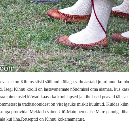
evasele on Kihnus siiski säilinud küllaga sadu aastaid juurdunud kombei
. Isegi Kihnu koolil on lastevanemate nõudmisel oma aiamaa, kus kasvat
a toimetustel löövad kaasa ka koolilapsed ja kihnlased peavad tähtsaks 
ommetest ja traditsioonidest on vist igaüks miskit kuulnud. Kuidas kih
suuga proovida. Mekkida saime Uiõ-Matu perenaise Mare panniga liha ja
kala kui liha.Retseptid on Kihnu kokaraamatust.