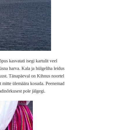
pus kasvatati isegi kartulit veel
üsna harva. Kala ja hülgeliha leidus
õrkust. Tänapäeval on Kihnus noortel
 et mitte ülemäära kosuda. Peenemad
inõrkusest pole jälgegi.