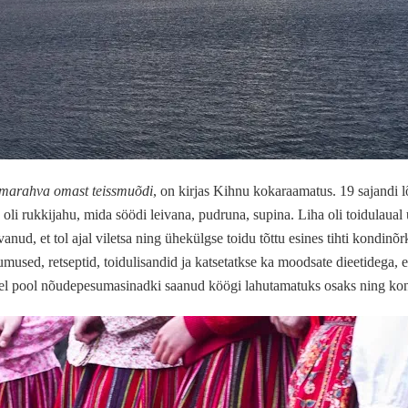
õmarahva omast teissmuõdi
, on kirjas Kihnu kokaraamatus. 19 sajandi lõ
li rukkijahu, mida söödi leivana, pudruna, supina. Liha oli toidulaual 
anud, et tol ajal viletsa ning ühekülgse toidu tõttu esines tihti kondin
mused, retseptid, toidulisandid ja katsetatkse ka moodsate dieetidega,
l pool nõudepesumasinadki saanud köögi lahutamatuks osaks ning kond