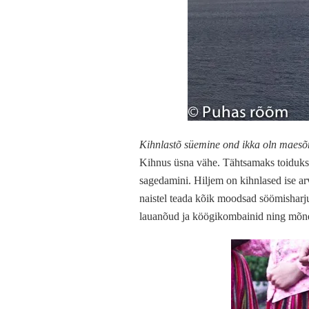
Kihnlastõ süemine ond ikka oln maes
Kihnus üsna vähe. Tähtsamaks toiduks o
sagedamini. Hiljem on kihnlased ise arv
naistel teada kõik moodsad söömisharju
lauanõud ja köögikombainid ning mõne