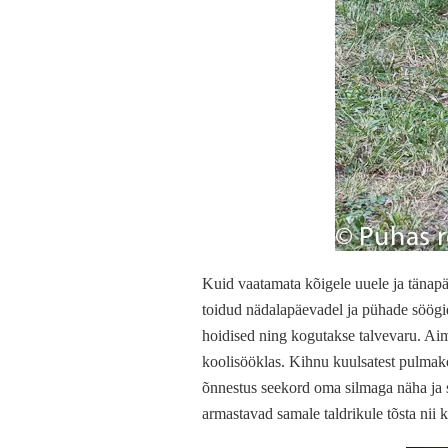
Kuid vaatamata kõigele uuele ja tänapä
toidud nädalapäevadel ja pühade söögid
hoidised ning kogutakse talvevaru. Aima
koolisööklas. Kihnu kuulsatest pulmak
õnnestus seekord oma silmaga näha ja 
armastavad samale taldrikule tõsta nii 