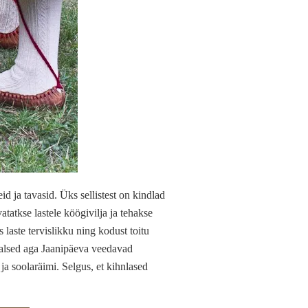
d ja tavasid. Üks sellistest on kindlad
atkse lastele köögivilja ja tehakse
laste tervislikku ning kodust toitu
nalsed aga Jaanipäeva veedavad
 soolaräimi. Selgus, et kihnlased