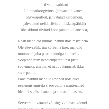
1 tl vanillisuhkrut
2 tl piparkoogivürtsi (jahvatatud kaneeli,
ingveripulbrit, jahvatatud kardemoni,
jahvatatud nelki, riivitud muskaatpähklit)
ühe sidruni riivitud koor (ainult kollane osa)
Rösti mandleid kuumal pannil ilma rasvaineta.
Ole ettevaatlik, ära kõrbema lase, mandlid
muutuvad juba paari minutiga kuldseks.
Soojenda piim kehatemperatuurist pisut
soojemaks, aga nii, et näppu kannatab ikka
sisse panna.
Pane röstitud mandlid (mõned hoia alles
pealepuistamiseks), soe piim ja maitseained
blendrisse, lisa banaan ja surista ühtlaseks.
Serveeri kuivatatud või sügavkülmast võetud