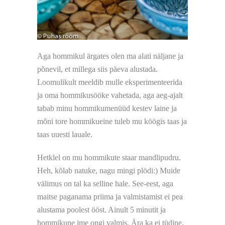
Aga hommikul ärgates olen ma alati näljane ja
põnevil, et millega siis päeva alustada.
Loomulikult meeldib mulle eksperimenteerida
ja oma hommikusööke vahetada, aga aeg-ajalt
tabab minu hommikumenüüd kestev laine ja
mõni tore hommikueine tuleb mu köögis taas ja
taas uuesti lauale.
Hetklel on mu hommikute staar mandlipudru.
Heh, kõlab natuke, nagu mingi plödi:) Muide
välimus on tal ka selline hale. See-eest, aga
maitse paganama priima ja valmistamist ei pea
alustama poolest ööst. Ainult 5 minutit ja
hommikune ime ongi valmis. Ära ka ei tüdine,