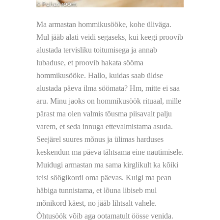
Ma armastan hommikusööke, kohe üliväga.
Mul jääb alati veidi segaseks, kui keegi proovib
alustada tervisliku toitumisega ja annab
lubaduse, et proovib hakata sööma
hommikusööke. Hallo, kuidas saab üldse
alustada päeva ilma söömata? Hm, mitte ei saa
aru. Minu jaoks on hommikusöök rituaal, mille
pärast ma olen valmis tõusma piisavalt palju
varem, et seda innuga ettevalmistama asuda.
Seejärel suures mõnus ja ülimas harduses
keskendun ma päeva tähtsama eine nautimisele.
Muidugi armastan ma sama kirglikult ka kõiki
teisi söögikordi oma päevas. Kuigi ma pean
häbiga tunnistama, et lõuna libiseb mul
mõnikord käest, no jääb lihtsalt vahele.
Õhtusöök võib aga ootamatult öösse venida.