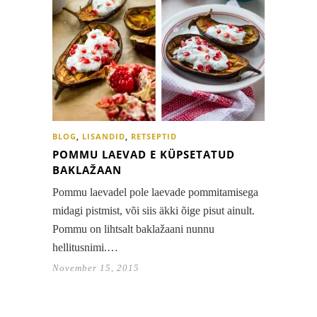
BLOG
,
LISANDID
,
RETSEPTID
POMMU LAEVAD E KÜPSETATUD
BAKLAŽAAN
Pommu laevadel pole laevade pommitamisega
midagi pistmist, või siis äkki õige pisut ainult.
Pommu on lihtsalt baklažaani nunnu
hellitusnimi.…
November 15, 2015