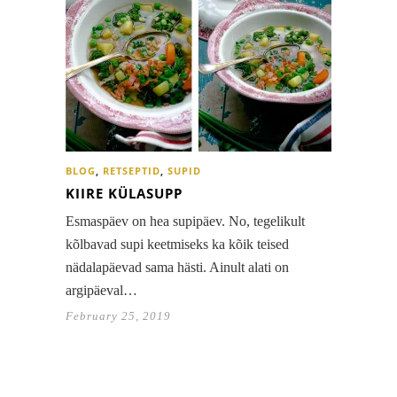
BLOG
,
RETSEPTID
,
SUPID
KIIRE KÜLASUPP
Esmaspäev on hea supipäev. No, tegelikult
kõlbavad supi keetmiseks ka kõik teised
nädalapäevad sama hästi. Ainult alati on
argipäeval…
February 25, 2019