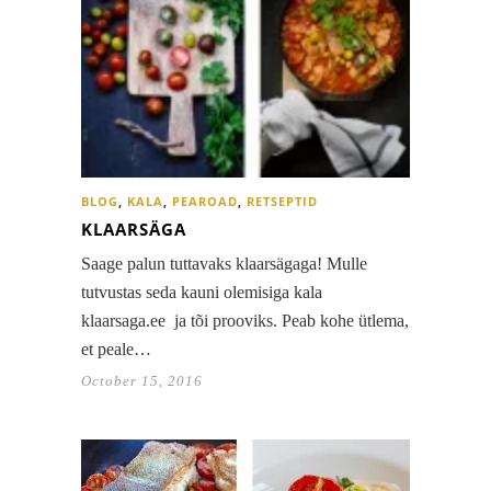
BLOG
,
KALA
,
PEAROAD
,
RETSEPTID
KLAARSÄGA
Saage palun tuttavaks klaarsägaga! Mulle
tutvustas seda kauni olemisiga kala
klaarsaga.ee ja tõi prooviks. Peab kohe ütlema,
et peale…
October 15, 2016