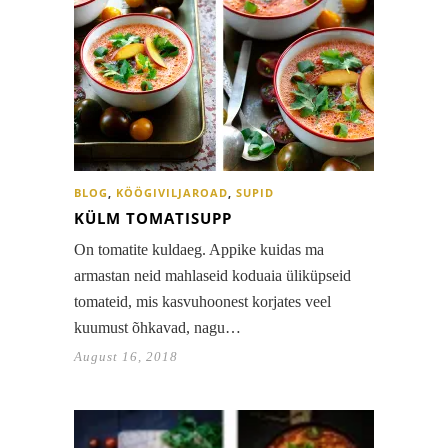
BLOG
,
KÖÖGIVILJAROAD
,
SUPID
KÜLM TOMATISUPP
On tomatite kuldaeg. Appike kuidas ma
armastan neid mahlaseid koduaia üliküpseid
tomateid, mis kasvuhoonest korjates veel
kuumust õhkavad, nagu…
August 16, 2018