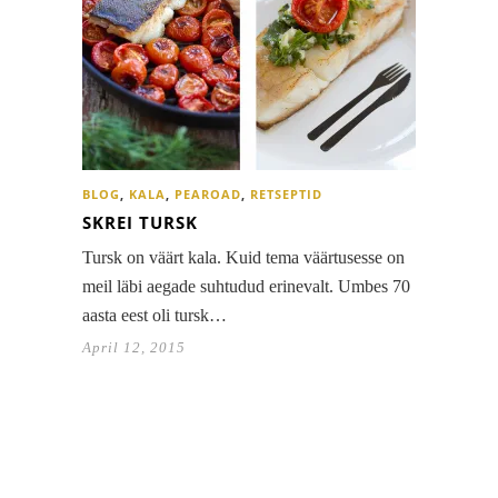
BLOG
,
KALA
,
PEAROAD
,
RETSEPTID
SKREI TURSK
Tursk on väärt kala. Kuid tema väärtusesse on
meil läbi aegade suhtudud erinevalt. Umbes 70
aasta eest oli tursk…
April 12, 2015