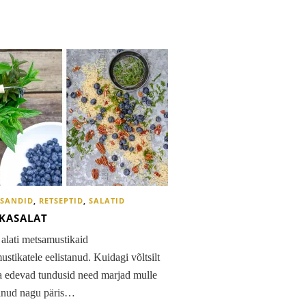
ISANDID
,
RETSEPTID
,
SALATID
KASALAT
alati metsamustikaid
ustikatele eelistanud. Kuidagi võltsilt
a edevad tundusid need marjad mulle
olnud nagu päris…