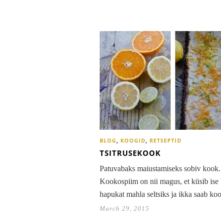
BLOG
,
KOOGID
,
RETSEPTID
TSITRUSEKOOK
Patuvabaks maiustamiseks sobiv kook.
Kookospiim on nii magus, et küsib ise
hapukat mahla seltsiks ja ikka saab k
March 29, 2015