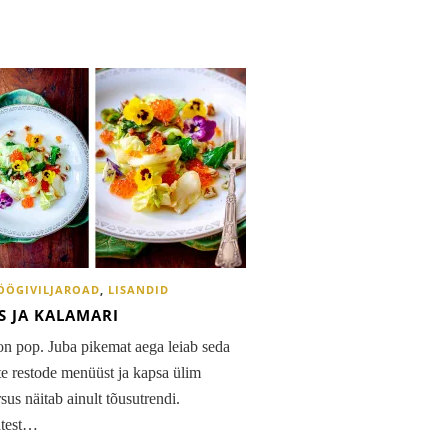
ÖÖGIVILJAROAD
,
LISANDID
S JA KALAMARI
n pop. Juba pikemat aega leiab seda
te restode menüüst ja kapsa ülim
sus näitab ainult tõusutrendi.
test…