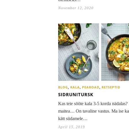
November 12, 2020
BLOG
,
KALA
,
PEAROAD
,
RETSEPTID
SIDRUNITURSK
Kas teie sööte kala 3-5 korda nädalas?
maitea… On tavaline vastus. Ma ise ka
kätt südamele…
April 15, 2019