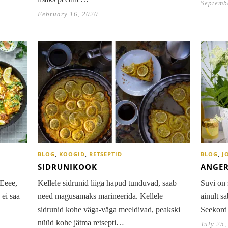
Septemb
February 16, 2020
BLOG
,
KOOGID
,
RETSEPTID
BLOG
,
J
SIDRUNIKOOK
ANGER
 Eeee,
Kellele sidrunid liiga hapud tunduvad, saab
Suvi on 
 ei saa
need magusamaks marineerida. Kellele
ainult s
sidrunid kohe väga-väga meeldivad, peakski
Seekord 
nüüd kohe jätma retsepti…
July 25,