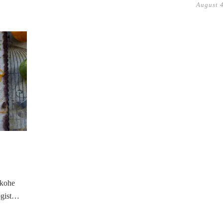
August 
 kohe
oogist…