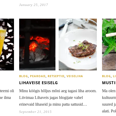
January 25, 2017
BLOG
,
PEAROAD
,
RETSEPTID
,
VEISELIHA
BLOG
,
L
LIHAVEISE ESISELG
MUSTI
teemi oli
Minu köögis hõljus mõni aeg tagasi liha aroom.
Ma olen 
he ilma
Liivimaa Lihaveis jagas blogijate vahel
kultuurm
erinevaid lihaseid ja minu patta sattusid…
suured j
alati. P
September 21, 2015