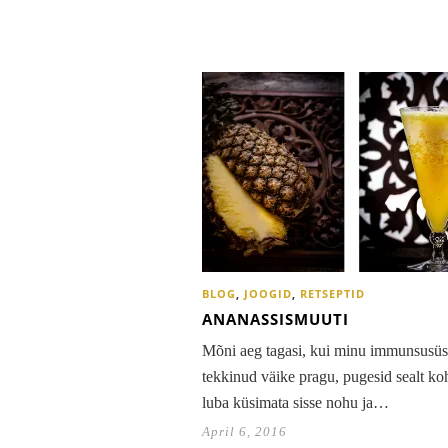
BLOG
,
JOOGID
,
RETSEPTID
ANANASSISMUUTI
Mõni aeg tagasi, kui minu immunsusüs
tekkinud väike pragu, pugesid sealt ko
luba küsimata sisse nohu ja…
April 6, 2016