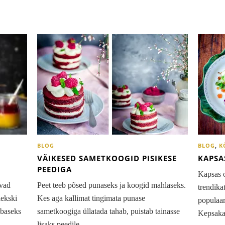
BLOG
BLOG
,
K
VÄIKESED SAMETKOOGID PISIKESE
KAPSA
PEEDIGA
Kapsas o
evad
Peet teeb põsed punaseks ja koogid mahlaseks.
trendika
ekski
Kes aga kallimat tingimata punase
populaar
ubaseks
sametkoogiga üllatada tahab, puistab tainasse
Kepsaka
lisaks peedile…