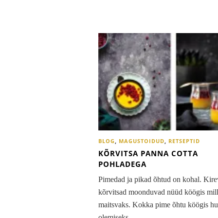
BLOG
,
MAGUSTOIDUD
,
RETSEPTID
KÕRVITSA PANNA COTTA
POHLADEGA
Pimedad ja pikad õhtud on kohal. Kir
kõrvitsad moonduvad nüüd köögis mill
maitsvaks. Kokka pime õhtu köögis h
olemiseks…