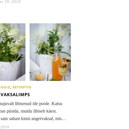
er 29, 2019
OOGID
,
RETSEPTID
VAKSALIMPS
sujuvalt libisenud üle poole. Katsu
abas püsida, muidu libiseb käest.
sain sabast kinni angervaksal, mis…
 2016