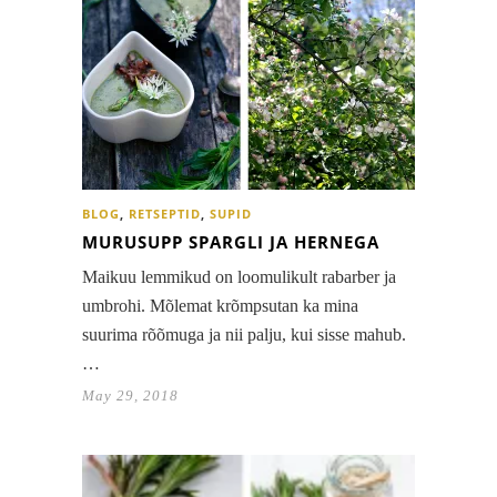
BLOG
,
RETSEPTID
,
SUPID
MURUSUPP SPARGLI JA HERNEGA
Maikuu lemmikud on loomulikult rabarber ja
umbrohi. Mõlemat krõmpsutan ka mina
suurima rõõmuga ja nii palju, kui sisse mahub.
…
May 29, 2018