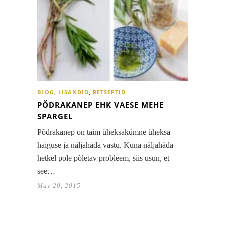
BLOG
,
LISANDID
,
RETSEPTID
PÕDRAKANEP EHK VAESE MEHE
SPARGEL
Põdrakanep on taim üheksakümne üheksa
haiguse ja näljahäda vastu. Kuna näljahäda
hetkel pole põletav probleem, siis usun, et
see…
May 20, 2015