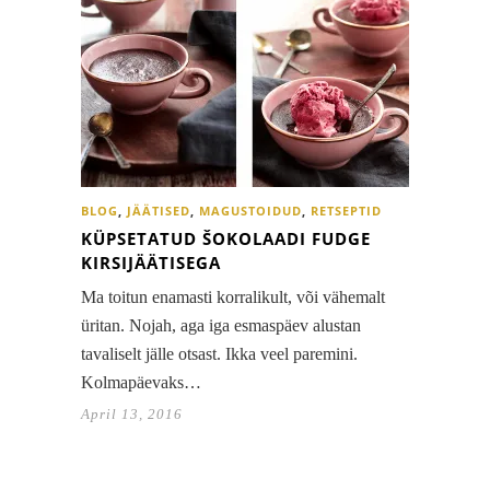
BLOG
,
JÄÄTISED
,
MAGUSTOIDUD
,
RETSEPTID
KÜPSETATUD ŠOKOLAADI FUDGE
KIRSIJÄÄTISEGA
Ma toitun enamasti korralikult, või vähemalt
üritan. Nojah, aga iga esmaspäev alustan
tavaliselt jälle otsast. Ikka veel paremini.
Kolmapäevaks…
April 13, 2016