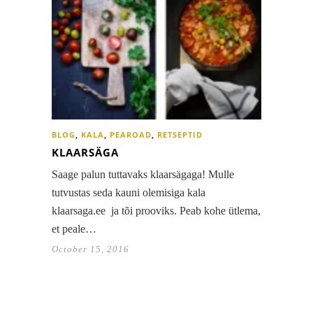
BLOG
,
KALA
,
PEAROAD
,
RETSEPTID
KLAARSÄGA
Saage palun tuttavaks klaarsägaga! Mulle
tutvustas seda kauni olemisiga kala
klaarsaga.ee ja tõi prooviks. Peab kohe ütlema,
et peale…
October 15, 2016