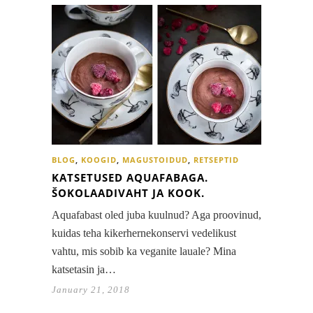
BLOG
,
KOOGID
,
MAGUSTOIDUD
,
RETSEPTID
KATSETUSED AQUAFABAGA.
ŠOKOLAADIVAHT JA KOOK.
Aquafabast oled juba kuulnud? Aga proovinud,
kuidas teha kikerhernekonservi vedelikust
vahtu, mis sobib ka veganite lauale? Mina
katsetasin ja…
January 21, 2018