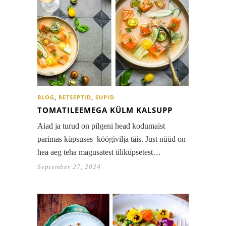
BLOG
,
RETSEPTID
,
SUPID
TOMATILEEMEGA KÜLM KALSUPP
Aiad ja turud on pilgeni head kodumaist
parimas küpsuses köögivilja täis. Just nüüd on
hea aeg teha magusatest üliküpsetest…
September 27, 2024