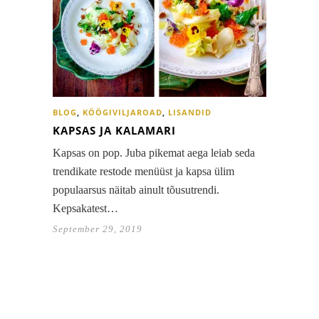
BLOG
,
KÖÖGIVILJAROAD
,
LISANDID
KAPSAS JA KALAMARI
Kapsas on pop. Juba pikemat aega leiab seda
trendikate restode menüüst ja kapsa ülim
populaarsus näitab ainult tõusutrendi.
Kepsakatest…
September 29, 2019