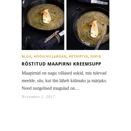
BLOG
,
KÖÖGIVILJAROAD
,
RETSEPTID
,
SUPID
RÖSTITUD MAAPIRNI KREEMSUPP
Maapirnid on nagu villased sokid, mis tulevad
meelde, siis, kui ilm läheb külmaks ja märjaks.
Need nurgelised mugulad on…
November 2, 2017