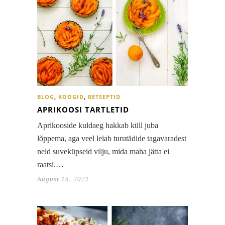
BLOG
,
KOOGID
,
RETSEPTID
APRIKOOSI TARTLETID
Aprikooside kuldaeg hakkab küll juba
lõppema, aga veel leiab turutädide tagavaradest
neid suveküpseid vilju, mida maha jätta ei
raatsi.…
August 15, 2021