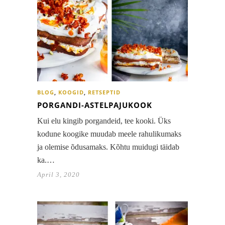
BLOG
,
KOOGID
,
RETSEPTID
PORGANDI-ASTELPAJUKOOK
Kui elu kingib porgandeid, tee kooki. Üks
kodune koogike muudab meele rahulikumaks
ja olemise õdusamaks. Kõhtu muidugi täidab
ka.…
April 3, 2020